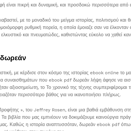
αφή είναι πικρή και δυναμική, και προσδοκώ περισσότερα από
διαβαστεί, με το μοναδικό του μείγμα ιστορίας, πολιτισμού και
ομοιόμορφη ρυθμική πορεία, η οποία έμοιαζε σαν να έλκονταν 
ελκυστικό και πνευματώδες, καθιστώντας εύκολο να χαθεί κανε
 δωρεάν
ική, με κέρδισε στον κόσμο της ιστορίας ebook online το μο
ίγμα συναισθημάτων που ebook pdf δωρεάν λήψη άφησε να αισ
ταν αξιοσημείωτη, το Το χρονικό της τέχνης συμπεριφέρομαι 
ειαζόταν περισσότερο βάθος για να ικανοποιήσει πλήρως.
ς Προφήτης », του Jeffrey Rosen, είναι μια βαθιά εμβάθυνση
. Τα βιβλία που μας εμπνέουν να δοκιμάζουμε καινούργια πράγμ
 μας. Καθώς η ιστορία αναπτυσσόταν, δωρεάν ebook pdf όπως 