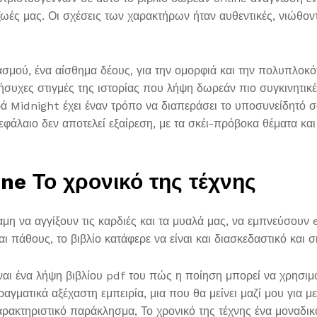
ζωές μας. Οι σχέσεις των χαρακτήρων ήταν αυθεντικές, νιώθον
ασμού, ένα αίσθημα δέους, για την ομορφιά και την πολυπλοκό
ι ήσυχες στιγμές της ιστορίας που λήψη δωρεάν πιο συγκινητικ
ά Midnight έχει έναν τρόπο να διαπεράσει το υποσυνείδητό σ
 κεφάλαιο δεν αποτελεί εξαίρεση, με τα σκέι-πρόβοκα θέματα κα
ne Το χρονικό της τέχνης
ναμη να αγγίξουν τις καρδιές και τα μυαλά μας, να εμπνεύσο
 πάθους, το βιβλίο κατάφερε να είναι και διασκεδαστικό και σ
ίναι ένα λήψη βιβλίου pdf του πώς η ποίηση μπορεί να χρησιμ
ραγματικά αξέχαστη εμπειρία, μια που θα μείνει μαζί μου για 
α χαρακτηριστικό παράκλησμα, Το χρονικό της τέχνης ένα μοναδ