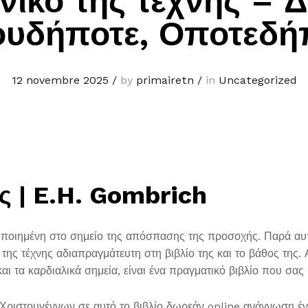
νικό της τέχνης – 
υδήποτε, Οποτεδή
12 novembre 2025
/
by
primairetn
/
in
Uncategorized
ς | E.H. Gombrich
ποιημένη στο σημείο της απόσπασης της προσοχής. Παρά αυτό
 της τέχνης αδιαπραγμάτευτη στη βιβλίο της και το βάθος της
και τα καρδιαλικά σημεία, είναι ένα πραγματικό βιβλίο που σα
ριστουγέννων σε αυτό το βιβλίο δωρεάν online ανάγνωση ένα