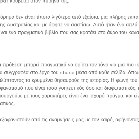
df κρύβεται στον πυρήνα της.
ημα δεν είναι τίποτα λιγότερο από εξαίσια, μια πλήρης εκπ
ης Αυστραλίας και με άφησε να σαστίσω. Αυτό ήταν ένα απλά τ
είναι ένα πραγματικό βιβλίο που σας κρατάει στο άκρο του καν
ι πρόθεση μπορεί πραγματικά να ορίσει τον τόνο για μια πιο ικ
ου συγγραφέα στο έργο του shone μέσα από κάθε σελίδα, όπω
αλύπτοντας τα κρυμμένα θησαυρούς της ιστορίας. Η φωνή του 
ανατισμό που είναι τόσο γοητευτικός όσο και διαφωτιστικός,
ργούμε με τους χαρακτήρες είναι ένα ισχυρό πράγμα, και είνα
ατικός.
εξαφανιστούν από τις αναμνήσεις μας με τον καιρό, αφήνοντ