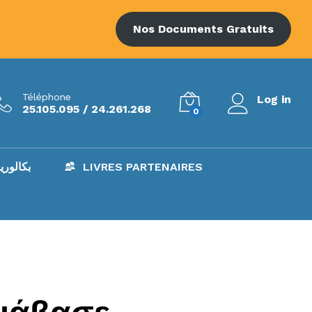
Nos Documents Gratuits
Téléphone
Log in
25.105.095 / 24.261.268
0
AC – بكالوريا
LIVRES PARTENAIRES