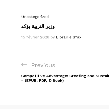
Uncategorized
وزير التربية يؤكد
15 février 2026
by
Librairie Sfax
Navigation
Previous
Previous
de
Post
Competitive Advantage: Creating and Sustai
l’article
– (EPUB, PDF, E-Book)