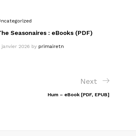
ncategorized
The Seasonaires : eBooks (PDF)
 janvier 2026
by
primairetn
Next
Next
Post
Hum – eBook [PDF, EPUB]