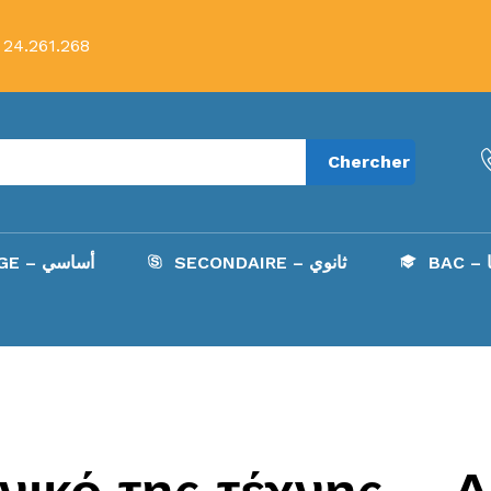
 24.261.268
Chercher
B
SECONDAIRE – ثانوي
COLLÈGE – أساسي