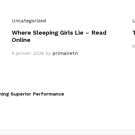
Uncategorized
U
Where Sleeping Girls Lie – Read
Online
6
6 janvier 2026
by
primairetn
ning Superior Performance