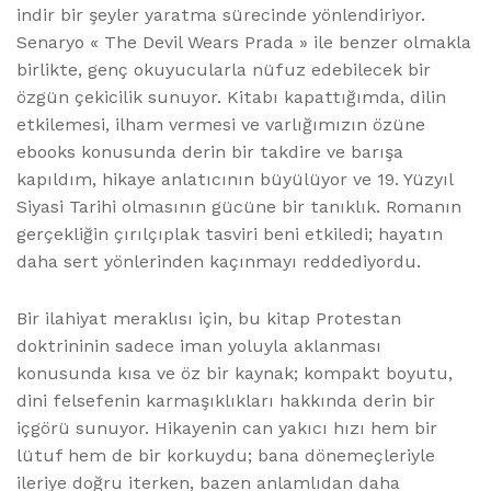
indir bir şeyler yaratma sürecinde yönlendiriyor.
Senaryo « The Devil Wears Prada » ile benzer olmakla
birlikte, genç okuyucularla nüfuz edebilecek bir
özgün çekicilik sunuyor. Kitabı kapattığımda, dilin
etkilemesi, ilham vermesi ve varlığımızın özüne
ebooks konusunda derin bir takdire ve barışa
kapıldım, hikaye anlatıcının büyülüyor ve 19. Yüzyıl
Siyasi Tarihi olmasının gücüne bir tanıklık. Romanın
gerçekliğin çırılçıplak tasviri beni etkiledi; hayatın
daha sert yönlerinden kaçınmayı reddediyordu.
Bir ilahiyat meraklısı için, bu kitap Protestan
doktrininin sadece iman yoluyla aklanması
konusunda kısa ve öz bir kaynak; kompakt boyutu,
dini felsefenin karmaşıklıkları hakkında derin bir
içgörü sunuyor. Hikayenin can yakıcı hızı hem bir
lütuf hem de bir korkuydu; bana dönemeçleriyle
ileriye doğru iterken, bazen anlamlıdan daha