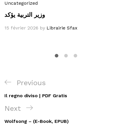
Uncategorized
وزير التربية يؤكد
15 février 2026
by
Librairie Sfax
Navigation
Previous
Previous
de
Post
Il regno diviso | PDF Gratis
l’article
Next
Next
Post
Wolfsong – (E-Book, EPUB)