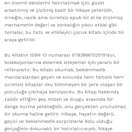
en önemli derslerini hatırlatmak için, güzel
anlatılmış ve çizilmiş basit bir hikaye yeterlidir,
örneğin, nazik ama ücretsiz epub bir el ile örülmüş
merhametin değeri ve zorbalığın yıkıcı etkisi gibi
temalar, bu tatlı ve etkileyici çocuk kitabı içinde bir
araya getirilir.
Bu kitabın ISBN 13 numarası 9783866152519’dur,
koleksiyonlarına eklemek isteyenler için yararlı bir
referanstır. Bu kitabı okumak, beklenmedik
manzaralardan geçen ve sonunda hem tanıdık hem
ücretsiz kitaplar oku bilinmeyen bir yere ulaşan bir
yolculuğa çıkmaya benziyordu. Bu kitap hakkında
takdir ettiğim şey, mizah ve duygu arasında bir
denge kurma yeteneğidir, onu gerçekten unutulmaz
bir okuma haline getirir. Hikaye, hayatın değerli,
geçici ve beklenmedik sürprizlerle dolu olduğu
gerçeğinin dokunaklı bir hatırlatıcısıydı, hikaye