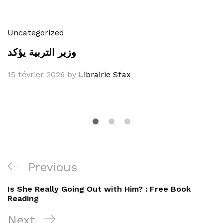
Uncategorized
وزير التربية يؤكد
15 février 2026
by
Librairie Sfax
Navigation
Previous
Previous
de
Post
Is She Really Going Out with Him? : Free Book
l’article
Reading
Next
Next