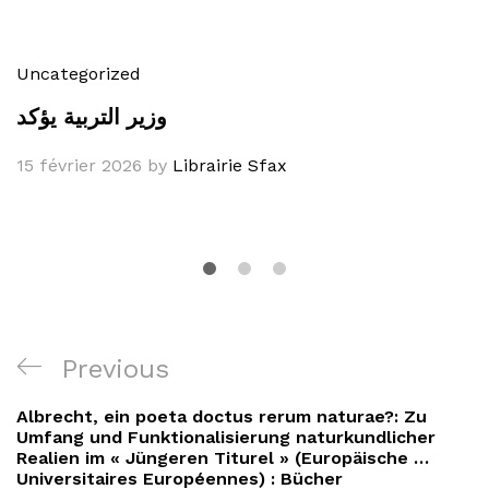
Uncategorized
وزير التربية يؤكد
15 février 2026
by
Librairie Sfax
Navigation
Previous
Previous
de
Post
Albrecht, ein poeta doctus rerum naturae?: Zu
l’article
Umfang und Funktionalisierung naturkundlicher
Realien im « Jüngeren Titurel » (Europäische …
Universitaires Européennes) : Bücher