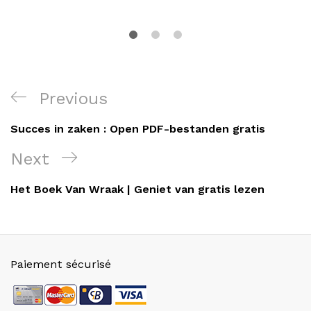
Navigation
Previous
Previous
de
Post
Succes in zaken : Open PDF-bestanden gratis
l’article
Next
Next
Post
Het Boek Van Wraak | Geniet van gratis lezen
Paiement sécurisé