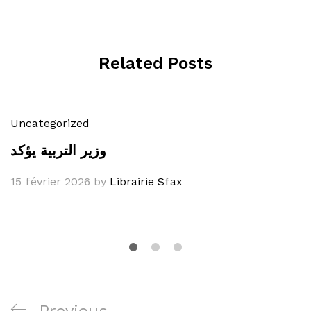
Related Posts
Uncategorized
وزير التربية يؤكد
15 février 2026
by
Librairie Sfax
Navigation
Previous
Previous