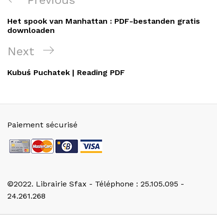
de
Post
Het spook van Manhattan : PDF-bestanden gratis
l’article
downloaden
Next
Next
Post
Kubuś Puchatek | Reading PDF
Paiement sécurisé
©2022. Librairie Sfax - Téléphone : 25.105.095 -
24.261.268