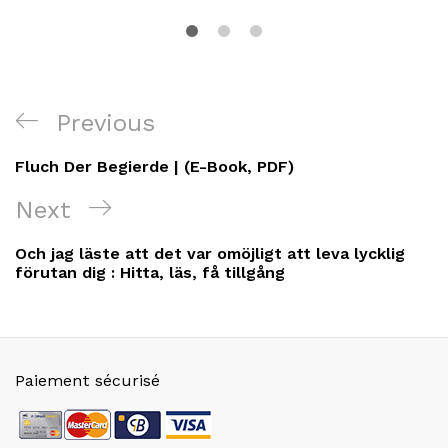
Navigation
Previous
Previous
de
Post
Fluch Der Begierde | (E-Book, PDF)
l’article
Next
Next
Post
Och jag läste att det var omöjligt att leva lycklig
förutan dig : Hitta, läs, få tillgång
Paiement sécurisé