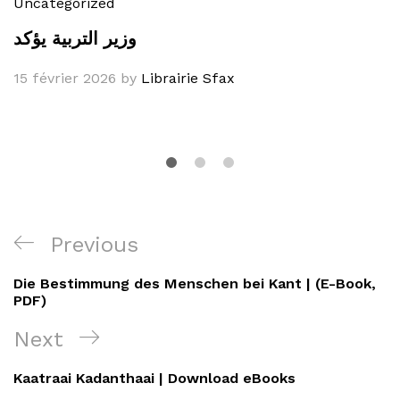
Uncategorized
وزير التربية يؤكد
15 février 2026
by
Librairie Sfax
Navigation
Previous
Previous
de
Post
Die Bestimmung des Menschen bei Kant | (E-Book,
l’article
PDF)
Next
Next
Post
Kaatraai Kadanthaai | Download eBooks