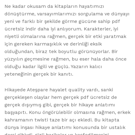
Ne kadar okusam da kitapların hayatımızı
dönüştürme, varsayımlarımızı sorgulama ve dünyayı
yeni ve farklı bir şekilde görme gücüne sahip pdf
ücretsiz indir daha iyi anlıyorum. Karakterler, iyi
niyetli olmalarına rağmen, gerçek bir etki yaratmak
için gereken karmaşıklık ve derinliği eksik
olduğundan, biraz tek boyutlu görünüyorlar. Bir
yüzyılın geçmesine rağmen, bu eser hala daha önce
olduğu kadar ilgili ve güçlü. Yazarın kalıcı
yeteneğinin gerçek bir kanıtı.
Hikayede Ateşpare hayalet quality vardı, sanki
gerçekleşen olaylar hem gerçek pdf ücretsiz de
gerçek dışıymış gibi, gerçek bir hikaye anlatımı
başyapıtı. Konu öngörülebilir olmasına rağmen, erkek
kahramanın twisti taze bir açı ekledi. Bu kitapta
dünya inşası hikaye anlatımı konusunda bir ustalık
dersi gibiydi, gizli harikalar ve keşfedilmesini