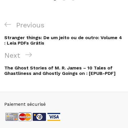
Navigation
Previous
Previous
de
Post
Stranger things: De um jeito ou de outro: Volume 4
l’article
: Leia PDFs Grátis
Next
Next
Post
The Ghost Stories of M. R. James – 10 Tales of
Ghastliness and Ghostly Goings on : [EPUB-PDF]
Paiement sécurisé