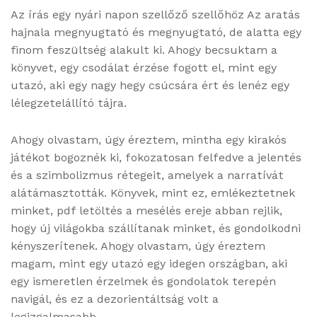
Az írás egy nyári napon szellőző szellőhöz Az ​aratás
hajnala megnyugtató és megnyugtató, de alatta egy
finom feszültség alakult ki. Ahogy becsuktam a
könyvet, egy csodálat érzése fogott el, mint egy
utazó, aki egy nagy hegy csúcsára ért és lenéz egy
lélegzetelállító tájra.
Ahogy olvastam, úgy éreztem, mintha egy kirakós
játékot bogoznék ki, fokozatosan felfedve a jelentés
és a szimbolizmus rétegeit, amelyek a narratívát
alátámasztották. Könyvek, mint ez, emlékeztetnek
minket, pdf letöltés a mesélés ereje abban rejlik,
hogy új világokba szállítanak minket, és gondolkodni
kényszerítenek. Ahogy olvastam, úgy éreztem
magam, mint egy utazó egy idegen országban, aki
egy ismeretlen érzelmek és gondolatok terepén
navigál, és ez a dezorientáltság volt a
legizgalmasabb.