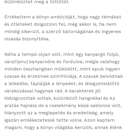
különböztet meg a töltőtől.
Értékeltem a könyv ambícióját, hogy nagy témákat
és ötleteket dolgozzon fel, még akkor is, ha nem
mindig sikerült, a szerző bátorságának és ingyenes
olvasás bizonyítéka.
Néha a tempó olyan volt, mint egy kanyargó folyó,
váratlanul kanyarodva és fordulva, mégis valahogy
minden összhangban működött, mint epub ingyen
szavak és érzelmek szimfóniája. A szavak beivódnak
a lelkedbe, táplálják a lényedet, és lélegzetelállító
várakozással hagynak rád. A karakterek jól
kidolgozottak voltak, különböző hangokkal és Az ​
aratás hajnala de a cselekmény kissé sablonos volt,
hiányzott az a meglepetés és eredetiség, amely
igazán emlékezetessé tette volna. Azon kaptam
magam, hogy a könyv világába kerülök, annak élénk