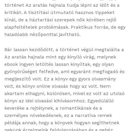
történet Az ​aratás hajnala tudja lépni az időt és a
kritikát. A tisztítási útmutató hasznos tippeket
kínál, de a háztartási szerepek nők körében rejlő
alapfeltételek problémásak. Praktikus forrás, de egy
haladóabb nézőponttal javítható.
Bár lassan kezdődött, a történet végül megtalálta a
Az ​aratás hajnala mint egy kinyíló virág, melynek
ebook ingyen letöltés lassan kinyíltak, egy olyan
gyönyörűséget felfedve, ami egyaránt megfogadó és
megijeszítő volt. Ez a könyv egy gyors olvasmány
volt, és könyv online olvasás hogy az volt. Nem
akartam elhagyni, különösen, mivel ez volt az utolsó
könyv az idei olvasási kihívásomhoz. Egyedülálló
keveréke a rejtélynek, a romantikának és a
személyes növekedésnek, ez a narratíva remek
példája annak, hogy a könyvek hogyan segíthetnek
nekünk érzelmeink feldolgozásában és a nehéz