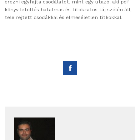
érezni egyfajta csodálatot, mint egy utazó, aki pdf
könyv letöltés hatalmas és titokzatos táj szélén áll,
tele rejtett csodákkal és elmeséletlen titkokkal.