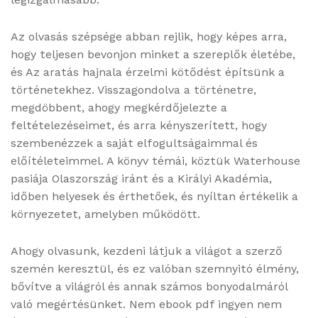
Az olvasás szépsége abban rejlik, hogy képes arra,
hogy teljesen bevonjon minket a szereplők életébe,
és Az ​aratás hajnala érzelmi kötődést építsünk a
történetekhez. Visszagondolva a történetre,
megdöbbent, ahogy megkérdőjelezte a
feltételezéseimet, és arra kényszerített, hogy
szembenézzek a saját elfogultságaimmal és
előítéleteimmel. A könyv témái, köztük Waterhouse
pasiája Olaszország iránt és a Királyi Akadémia,
időben helyesek és érthetőek, és nyíltan értékelik a
környezetet, amelyben működött.
Ahogy olvasunk, kezdeni látjuk a világot a szerző
szemén keresztül, és ez valóban szemnyitó élmény,
bővítve a világról és annak számos bonyodalmáról
való megértésünket. Nem ebook pdf ingyen nem