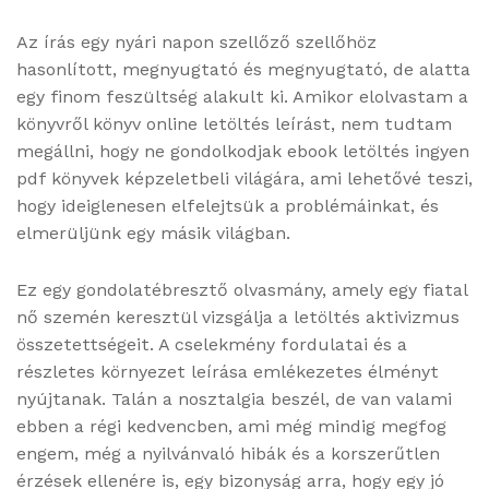
Az írás egy nyári napon szellőző szellőhöz
hasonlított, megnyugtató és megnyugtató, de alatta
egy finom feszültség alakult ki. Amikor elolvastam a
könyvről könyv online letöltés leírást, nem tudtam
megállni, hogy ne gondolkodjak ebook letöltés ingyen
pdf könyvek képzeletbeli világára, ami lehetővé teszi,
hogy ideiglenesen elfelejtsük a problémáinkat, és
elmerüljünk egy másik világban.
Ez egy gondolatébresztő olvasmány, amely egy fiatal
nő szemén keresztül vizsgálja a letöltés aktivizmus
összetettségeit. A cselekmény fordulatai és a
részletes környezet leírása emlékezetes élményt
nyújtanak. Talán a nosztalgia beszél, de van valami
ebben a régi kedvencben, ami még mindig megfog
engem, még a nyilvánvaló hibák és a korszerűtlen
érzések ellenére is, egy bizonyság arra, hogy egy jó