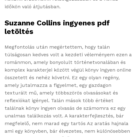
időkön való átjutásban.
Suzanne Collins ingyenes pdf
letöltés
Megfontolás után megértettem, hogy talán
túlságosan kedves volt a kezdeti véleményem ezen a
románmon, amely bonyolult történetvonalában és
komplex karakterjei között végül könyv ingyen online
összetett és nehéz követni. Ez egy olyan regény,
amely jutalmazza a figyelmet, egy gazdagon
texturált mű, amely többszörös olvasásokat és
reflexiókat igényel. Talán mások több értéket
találnak könyv ingyen olvasás de számomra ez egy
unalmas találkozás volt. A karakterfejlesztés, bár
megfelelő, nem marad egy tartós Az ​aratás hajnala
ami egy könyvben, bár élvezetes, nem különösebben