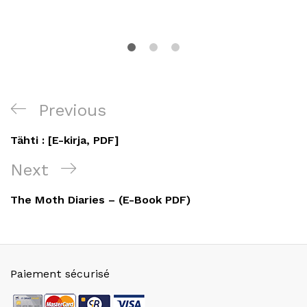
Navigation
Previous
Previous
de
Post
Tähti : [E-kirja, PDF]
l’article
Next
Next
Post
The Moth Diaries – (E-Book PDF)
Paiement sécurisé