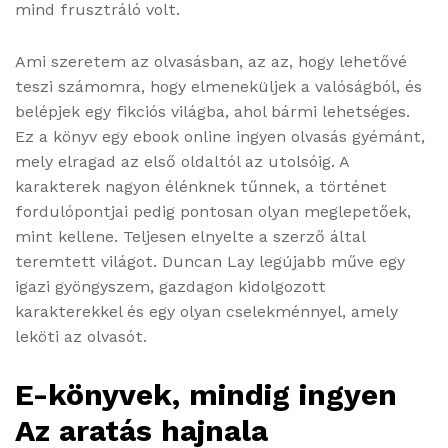
mind frusztráló volt.
Ami szeretem az olvasásban, az az, hogy lehetővé
teszi számomra, hogy elmeneküljek a valóságból, és
belépjek egy fikciós világba, ahol bármi lehetséges.
Ez a könyv egy ebook online ingyen olvasás gyémánt,
mely elragad az első oldaltól az utolsóig. A
karakterek nagyon élénknek tűnnek, a történet
fordulópontjai pedig pontosan olyan meglepetőek,
mint kellene. Teljesen elnyelte a szerző által
teremtett világot. Duncan Lay legújabb műve egy
igazi gyöngyszem, gazdagon kidolgozott
karakterekkel és egy olyan cselekménnyel, amely
leköti az olvasót.
E-könyvek, mindig ingyen
Az ​aratás hajnala