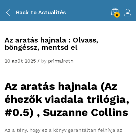
Back to
Actualités
0
Az ​aratás hajnala : Olvass,
böngéssz, mentsd el
20 août 2025
/
by
primairetn
Az ​aratás hajnala (Az
éhezők viadala trilógia,
#0.5) , Suzanne Collins
Az a tény, hogy ez a könyv garantáltan felhívja az