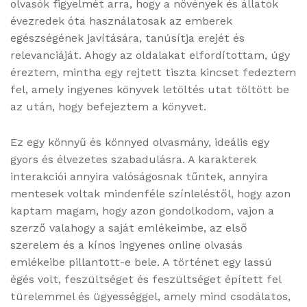
olvasók figyelmét arra, hogy a növények és állatok
évezredek óta használatosak az emberek
egészségének javítására, tanúsítja erejét és
relevanciáját. Ahogy az oldalakat elfordítottam, úgy
éreztem, mintha egy rejtett tiszta kincset fedeztem
fel, amely ingyenes könyvek letöltés utat töltött be
az után, hogy befejeztem a könyvet.
Ez egy könnyű és könnyed olvasmány, ideális egy
gyors és élvezetes szabadulásra. A karakterek
interakciói annyira valóságosnak tűntek, annyira
mentesek voltak mindenféle színleléstől, hogy azon
kaptam magam, hogy azon gondolkodom, vajon a
szerző valahogy a saját emlékeimbe, az első
szerelem és a kínos ingyenes online olvasás
emlékeibe pillantott-e bele. A történet egy lassú
égés volt, feszültséget és feszültséget épített fel
türelemmel és ügyességgel, amely mind csodálatos,