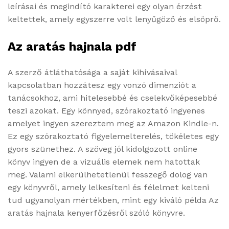
leírásai és megindító karakterei egy olyan érzést
keltettek, amely egyszerre volt lenyűgöző és elsöprő.
Az ​aratás hajnala pdf
A szerző átláthatósága a saját kihívásaival
kapcsolatban hozzátesz egy vonzó dimenziót a
tanácsokhoz, ami hitelesebbé és cselekvőképesebbé
teszi azokat. Egy könnyed, szórakoztató ingyenes
amelyet ingyen szereztem meg az Amazon Kindle-n.
Ez egy szórakoztató figyelemelterelés, tökéletes egy
gyors szünethez. A szöveg jól kidolgozott online
könyv ingyen de a vizuális elemek nem hatottak
meg. Valami elkerülhetetlenül fesszegő dolog van
egy könyvről, amely lelkesíteni és félelmet kelteni
tud ugyanolyan mértékben, mint egy kiváló példa Az ​
aratás hajnala kenyerfőzésről szóló könyvre.