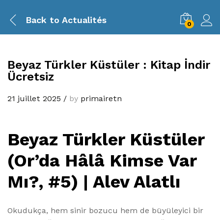
Back to
Actualités
0
Beyaz Türkler Küstüler : Kitap İndir
Ücretsiz
21 juillet 2025
/
by
primairetn
Beyaz Türkler Küstüler
(Or’da Hâlâ Kimse Var
Mı?, #5) | Alev Alatlı
Okudukça, hem sinir bozucu hem de büyüleyici bir