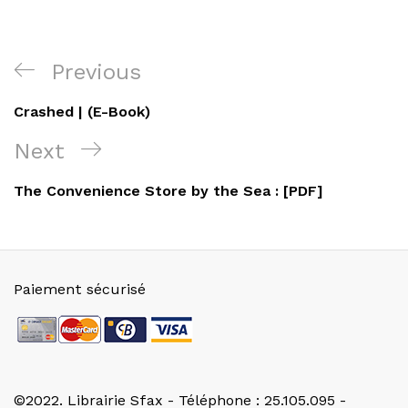
Navigation
Previous
Previous
de
Post
Crashed | (E-Book)
l’article
Next
Next
Post
The Convenience Store by the Sea : [PDF]
Paiement sécurisé
©2022. Librairie Sfax - Téléphone : 25.105.095 -