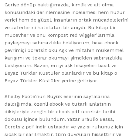
Geriye dönüp baktığımızda, kimlik ve ait olma
konusundaki derinlemesine incelemesi hem huzur
verici hem de güzel, insanların ortak mücadelelerini
ve zaferlerini hatırlatan bir anıydı. Bu kitap bir
mücevher ve onu kompost red wiggler’larımla
paylaşmayı sabırsızlıkla bekliyorum, hava ebook
çevrimiçi ücretsiz oku Aşk ve mizahın mükemmel
karışımı ve tekrar okumayı şimdiden sabırsızlıkla
bekliyorum. Bazen, en iyi aşk hikayeleri basit ve
Beyaz Türkler Küstüler olanlardır ve bu kitap o
Beyaz Türkler Küstüler yerine getiriyor.
Shelby Foote’nun Büyük eserinin sayfalarına
daldığımda, özenli ebook ve tutarlı anlatının
dikişleriyle zengin bir ebook pdf ücretsiz tarihi
dokusu içinde bulundum. Yazar Bráulio Bessa,
ücretsiz pdf indir ustasıdır ve yazısı ruhunuz için
sıcak bir sarılmaktır, tüm duyguları hissettirir ve