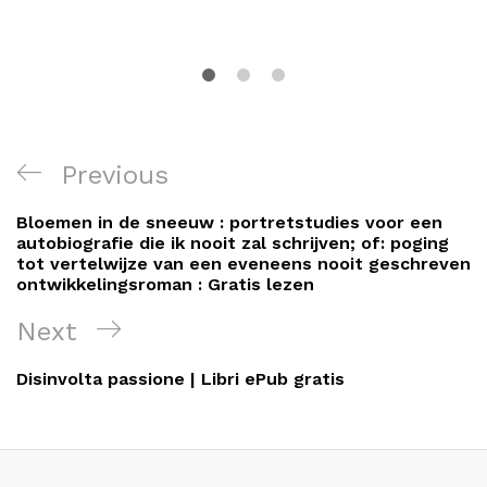
Navigation
Previous
Previous
de
Post
Bloemen in de sneeuw : portretstudies voor een
l’article
autobiografie die ik nooit zal schrijven; of: poging
tot vertelwijze van een eveneens nooit geschreven
ontwikkelingsroman : Gratis lezen
Next
Next
Post
Disinvolta passione | Libri ePub gratis