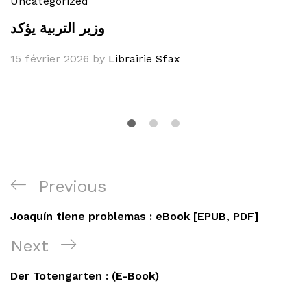
Uncategorized
وزير التربية يؤكد
15 février 2026
by
Librairie Sfax
Navigation
Previous
Previous
de
Post
Joaquín tiene problemas : eBook [EPUB, PDF]
l’article
Next
Next
Post
Der Totengarten : (E-Book)