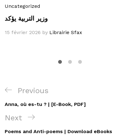
Uncategorized
وزير التربية يؤكد
15 février 2026
by
Librairie Sfax
Navigation
Previous
Previous
de
Post
Anna, où es-tu ? | [E-Book, PDF]
l’article
Next
Next
Post
Poems and Anti-poems | Download eBooks