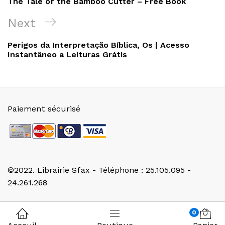
The Tale of the Bamboo Cutter – Free Book
l’article
Next
Next
Post
Perigos da Interpretação Bíblica, Os | Acesso
Instantâneo a Leituras Grátis
Paiement sécurisé
©2022. Librairie Sfax - Téléphone : 25.105.095 -
24.261.268
0