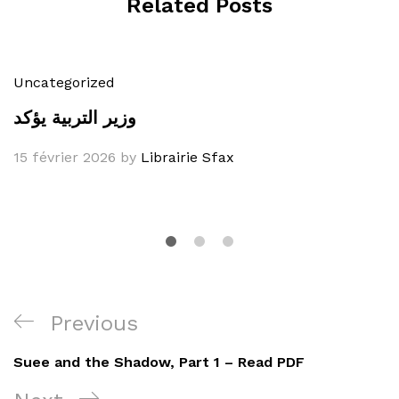
Related Posts
Uncategorized
وزير التربية يؤكد
15 février 2026
by
Librairie Sfax
Navigation
Previous
Previous
de
Post
Suee and the Shadow, Part 1 – Read PDF
l’article