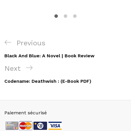
Navigation
Previous
Previous
de
Post
Black And Blue: A Novel | Book Review
l’article
Next
Next
Post
Codename: Deathwish : (E-Book PDF)
Paiement sécurisé