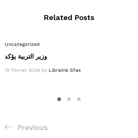
Related Posts
Uncategorized
وزير التربية يؤكد
15 février 2026
by
Librairie Sfax
Navigation
Previous
Previous
de