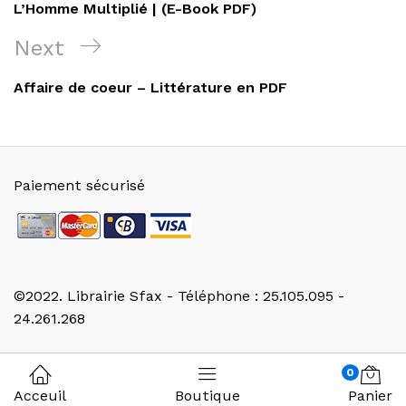
Post
L’Homme Multiplié | (E-Book PDF)
l’article
Next
Next
Post
Affaire de coeur – Littérature en PDF
Paiement sécurisé
©2022. Librairie Sfax - Téléphone : 25.105.095 -
24.261.268
0
Acceuil
Boutique
Panier