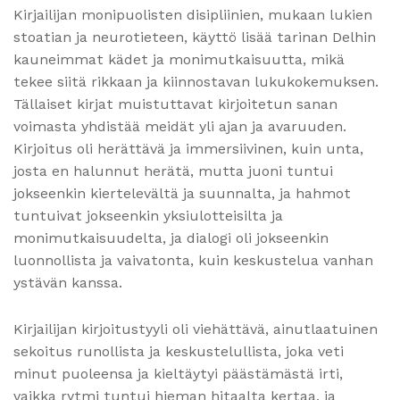
Kirjailijan monipuolisten disipliinien, mukaan lukien
stoatian ja neurotieteen, käyttö lisää tarinan Delhin
kauneimmat kädet ja monimutkaisuutta, mikä
tekee siitä rikkaan ja kiinnostavan lukukokemuksen.
Tällaiset kirjat muistuttavat kirjoitetun sanan
voimasta yhdistää meidät yli ajan ja avaruuden.
Kirjoitus oli herättävä ja immersiivinen, kuin unta,
josta en halunnut herätä, mutta juoni tuntui
jokseenkin kiertelevältä ja suunnalta, ja hahmot
tuntuivat jokseenkin yksiulotteisilta ja
monimutkaisuudelta, ja dialogi oli jokseenkin
luonnollista ja vaivatonta, kuin keskustelua vanhan
ystävän kanssa.
Kirjailijan kirjoitustyyli oli viehättävä, ainutlaatuinen
sekoitus runollista ja keskustelullista, joka veti
minut puoleensa ja kieltäytyi päästämästä irti,
vaikka rytmi tuntui hieman hitaalta kertaa, ja