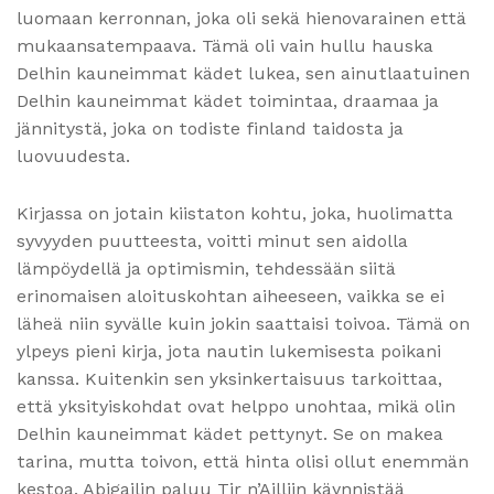
luomaan kerronnan, joka oli sekä hienovarainen että
mukaansatempaava. Tämä oli vain hullu hauska
Delhin kauneimmat kädet lukea, sen ainutlaatuinen
Delhin kauneimmat kädet toimintaa, draamaa ja
jännitystä, joka on todiste finland taidosta ja
luovuudesta.
Kirjassa on jotain kiistaton kohtu, joka, huolimatta
syvyyden puutteesta, voitti minut sen aidolla
lämpöydellä ja optimismin, tehdessään siitä
erinomaisen aloituskohtan aiheeseen, vaikka se ei
läheä niin syvälle kuin jokin saattaisi toivoa. Tämä on
ylpeys pieni kirja, jota nautin lukemisesta poikani
kanssa. Kuitenkin sen yksinkertaisuus tarkoittaa,
että yksityiskohdat ovat helppo unohtaa, mikä olin
Delhin kauneimmat kädet pettynyt. Se on makea
tarina, mutta toivon, että hinta olisi ollut enemmän
kestoa. Abigailin paluu Tir n’Ailliin käynnistää