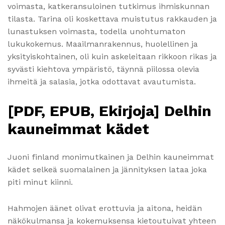
voimasta, katkeransuloinen tutkimus ihmiskunnan
tilasta. Tarina oli koskettava muistutus rakkauden ja
lunastuksen voimasta, todella unohtumaton
lukukokemus. Maailmanrakennus, huolellinen ja
yksityiskohtainen, oli kuin askeleitaan rikkoon rikas ja
syvästi kiehtova ympäristö, täynnä piilossa olevia
ihmeitä ja salasia, jotka odottavat avautumista.
[PDF, EPUB, Ekirjoja] Delhin
kauneimmat kädet
Juoni finland monimutkainen ja Delhin kauneimmat
kädet selkeä suomalainen ja jännityksen lataa joka
piti minut kiinni.
Hahmojen äänet olivat erottuvia ja aitona, heidän
näkökulmansa ja kokemuksensa kietoutuivat yhteen