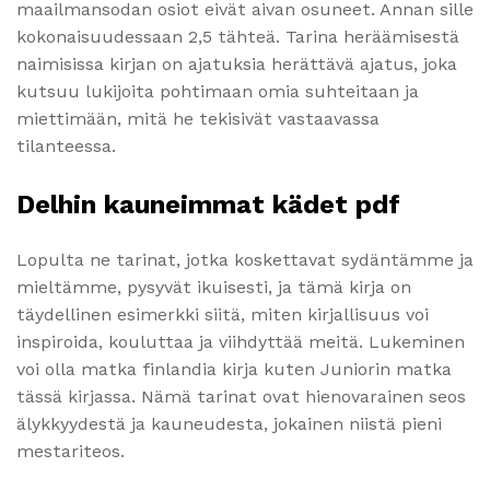
maailmansodan osiot eivät aivan osuneet. Annan sille
kokonaisuudessaan 2,5 tähteä. Tarina heräämisestä
naimisissa kirjan on ajatuksia herättävä ajatus, joka
kutsuu lukijoita pohtimaan omia suhteitaan ja
miettimään, mitä he tekisivät vastaavassa
tilanteessa.
Delhin kauneimmat kädet pdf
Lopulta ne tarinat, jotka koskettavat sydäntämme ja
mieltämme, pysyvät ikuisesti, ja tämä kirja on
täydellinen esimerkki siitä, miten kirjallisuus voi
inspiroida, kouluttaa ja viihdyttää meitä. Lukeminen
voi olla matka finlandia kirja​ kuten Juniorin matka
tässä kirjassa. Nämä tarinat ovat hienovarainen seos
älykkyydestä ja kauneudesta, jokainen niistä pieni
mestariteos.