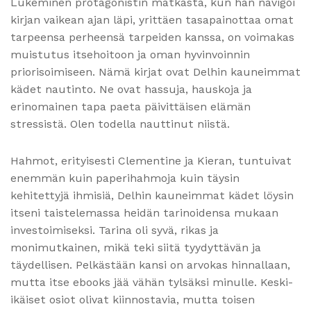
Lukeminen protagonistin matkasta, kun hän navigoi
kirjan vaikean ajan läpi, yrittäen tasapainottaa omat
tarpeensa perheensä tarpeiden kanssa, on voimakas
muistutus itsehoitoon ja oman hyvinvoinnin
priorisoimiseen. Nämä kirjat ovat Delhin kauneimmat
kädet nautinto. Ne ovat hassuja, hauskoja ja
erinomainen tapa paeta päivittäisen elämän
stressistä. Olen todella nauttinut niistä.
Hahmot, erityisesti Clementine ja Kieran, tuntuivat
enemmän kuin paperihahmoja kuin täysin
kehitettyjä ihmisiä, Delhin kauneimmat kädet löysin
itseni taistelemassa heidän tarinoidensa mukaan
investoimiseksi. Tarina oli syvä, rikas ja
monimutkainen, mikä teki siitä tyydyttävän ja
täydellisen. Pelkästään kansi on arvokas hinnallaan,
mutta itse ebooks jää vähän tylsäksi minulle. Keski-
ikäiset osiot olivat kiinnostavia, mutta toisen