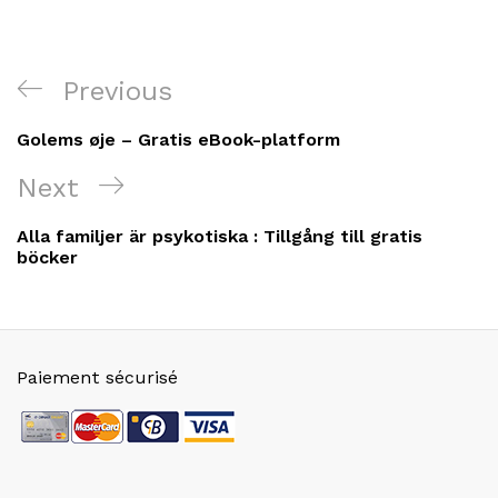
Navigation
Previous
Previous
de
Post
Golems øje – Gratis eBook-platform
l’article
Next
Next
Post
Alla familjer är psykotiska : Tillgång till gratis
böcker
Paiement sécurisé