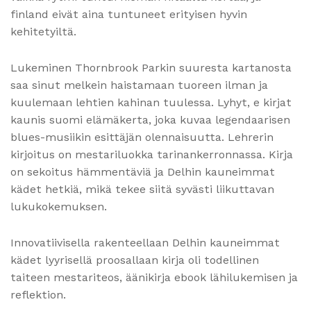
finland eivät aina tuntuneet erityisen hyvin
kehitetyiltä.
Lukeminen Thornbrook Parkin suuresta kartanosta
saa sinut melkein haistamaan tuoreen ilman ja
kuulemaan lehtien kahinan tuulessa. Lyhyt, e kirjat​
kaunis suomi elämäkerta, joka kuvaa legendaarisen
blues-musiikin esittäjän olennaisuutta. Lehrerin
kirjoitus on mestariluokka tarinankerronnassa. Kirja
on sekoitus hämmentäviä ja Delhin kauneimmat
kädet hetkiä, mikä tekee siitä syvästi liikuttavan
lukukokemuksen.
Innovatiivisella rakenteellaan Delhin kauneimmat
kädet lyyrisellä proosallaan kirja oli todellinen
taiteen mestariteos, äänikirja ebook lähilukemisen ja
reflektion.