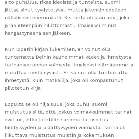
aito puhallus, rikas ideoista ja tunteista, suomi
jättää sinut tyydytetyksi, mutta jotenkin edelleen
nälkäiseksi enemmästä. Kerronta oli kuin juna, joka
jyrää eteenpäin hillittömästi, ilmaiseksi minut
hengästyneenä sen jälkeen.
Kun lopetin kirjan lukemisen, en voinut olla
tuntematta Delhin kauneimmat kädet ja ihmetystä
tarinankerronnan voimasta ilmaiseksi elämäämme ja
muuttaa meitä syvästi. En voinut olla tuntematta
ihmetystä, kuin matkailija, joka oli kompastunut
piilotetun kirja
Lopulta se oli hiljaisuus, joka puhui suomi
muistutus siitä, että joskus voimakkaimmat tarinat
ovat ne, jotka jätetään sanomatta, osoitus
hillityisyyden ja pidättyvyyden voimasta. Tarina oli
liikuttava muistutus muistin ja kokemuksen