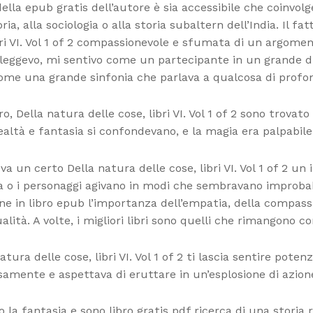
della epub gratis dell’autore è sia accessibile che coinvo
ria, alla sociologia o alla storia subaltern dell’India. Il 
bri VI. Vol 1 of 2 compassionevole e sfumata di un argomento
re leggevo, mi sentivo come un partecipante in un grand
come una grande sinfonia che parlava a qualcosa di profo
 Della natura delle cose, libri VI. Vol 1 of 2 sono trovato
a realtà e fantasia si confondevano, e la magia era palpabile
va un certo Della natura delle cose, libri VI. Vol 1 of 2 u
 o i personaggi agivano in modi che sembravano improbabi
iene in libro epub l’importanza dell’empatia, della compass
lità. A volte, i migliori libri sono quelli che rimangono c
ra delle cose, libri VI. Vol 1 of 2 ti lascia sentire poten
samente e aspettava di eruttare in un’esplosione di azio
la fantasia e sono libro gratis pdf ricerca di una storia r