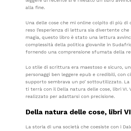
leggere di recente si è rivelato un libro avvin
alla fine.
Una delle cose che mi online colpito di più di 
reso l’esperienza di lettura sia divertente che
magia, questo libro è stato una lettura avvin
complessità della politica giovanile in Sudafric
fornendo una comprensione sfumata della rec
Lo stile di scrittura era maestoso e sicuro, u
personaggi ben leggere epub e credibili, con c
supporto sembrava un po’ sottoutilizzato. La 
ti terrà con il Della natura delle cose, libri 
realizzato per adattarsi con precisione.
Della natura delle cose, libri VI
La storia di una società che coesiste con i Dal