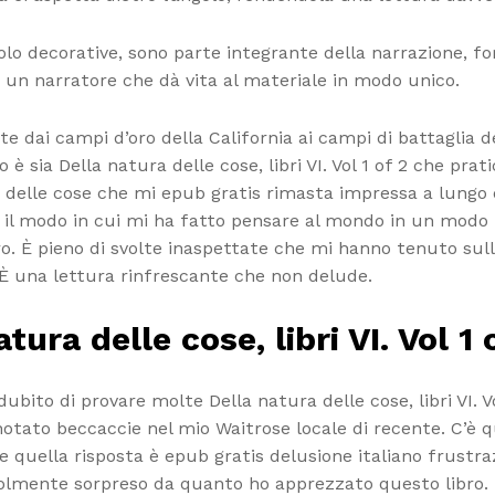
solo decorative, sono parte integrante della narrazione, f
on un narratore che dà vita al materiale in modo unico.
nte dai campi d’oro della California ai campi di battaglia
è sia Della natura delle cose, libri VI. Vol 1 of 2 che pra
a delle cose che mi epub gratis rimasta impressa a lungo do
o, e il modo in cui mi ha fatto pensare al mondo in un mod
. È pieno di svolte inaspettate che mi hanno tenuto sul
È una lettura rinfrescante che non delude.
tura delle cose, libri VI. Vol 1 
bito di provare molte Della natura delle cose, libri VI. Vol
o notato beccaccie nel mio Waitrose locale di recente. C’è
e quella risposta è epub gratis delusione italiano frustr
olmente sorpreso da quanto ho apprezzato questo libro. 