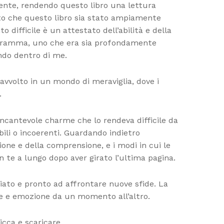
lgente, rendendo questo libro una lettura
fatto che questo libro sia stato ampiamente
 difficile è un attestato dell’abilità e della
e dramma, uno che era sia profondamente
ndo dentro di me.
 avvolto in un mondo di meraviglia, dove i
.
n incantevole charme che lo rendeva difficile da
li o incoerenti. Guardando indietro
ione e della comprensione, e i modi in cui le
on te a lungo dopo aver girato l’ultima pagina.
ziato e pronto ad affrontare nuove sfide. La
ne e emozione da un momento all’altro.
icca e scaricare