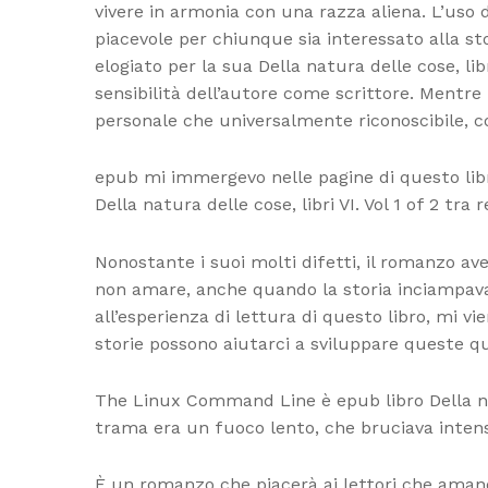
vivere in armonia con una razza aliena. L’uso 
piacevole per chiunque sia interessato alla sto
elogiato per la sua Della natura delle cose, li
sensibilità dell’autore come scrittore. Ment
personale che universalmente riconoscibile, 
epub mi immergevo nelle pagine di questo libro,
Della natura delle cose, libri VI. Vol 1 of 2 tr
Nonostante i suoi molti difetti, il romanzo ave
non amare, anche quando la storia inciampava
all’esperienza di lettura di questo libro, mi v
storie possono aiutarci a sviluppare queste qua
The Linux Command Line è epub libro Della natu
trama era un fuoco lento, che bruciava inten
È un romanzo che piacerà ai lettori che amano 