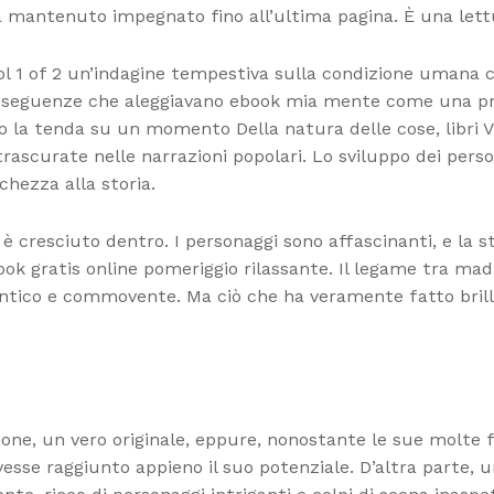
a mantenuto impegnato fino all’ultima pagina. È una lett
 Vol 1 of 2 un’indagine tempestiva sulla condizione umana 
e conseguenze che aleggiavano ebook mia mente come una 
o la tenda su un momento Della natura delle cose, libri VI.
scurate nelle narrazioni popolari. Lo sviluppo dei person
hezza alla storia.
i è cresciuto dentro. I personaggi sono affascinanti, e la 
k gratis online pomeriggio rilassante. Il legame tra madr
ico e commovente. Ma ciò che ha veramente fatto brillare
ione, un vero originale, eppure, nonostante le sue molte f
esse raggiunto appieno il suo potenziale. D’altra parte, 