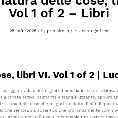
natura delle cose, li
Vol 1 of 2 – Libri
25 août 2025
/
by
primairetn
/
in
Uncategorized
e, libri VI. Vol 1 of 2 | Lu
esaggio vivido di immagini ed emozioni che mi attirava e 
a giornata estiva, calmante e tranquillizzante, eppure an
ria. Una delle cose che mi gratis colpito di più di questo 
modo che sembra sia autentico che profondamente commove
 ci aspetta dietro l’angolo, rendendola una lettura davve