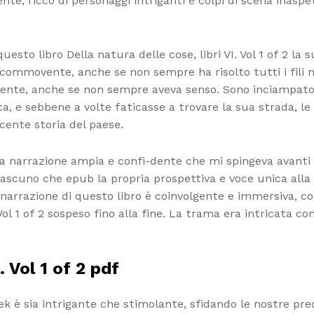
cente, ricco di personaggi intriganti e colpi di scena inas
questo libro Della natura delle cose, libri VI. Vol 1 of 2 
 commovente, anche se non sempre ha risolto tutti i fili n
cente, anche se non sempre aveva senso. Sono inciampato
a, e sebbene a volte faticasse a trovare la sua strada, le 
ente storia del paese.
na narrazione ampia e confi-dente che mi spingeva avanti 
iascuno che epub la propria prospettiva e voce unica alla n
narrazione di questo libro è coinvolgente e immersiva, c
VI. Vol 1 of 2 sospeso fino alla fine. La trama era intrica
. Vol 1 of 2 pdf
ek è sia intrigante che stimolante, sfidando le nostre pre