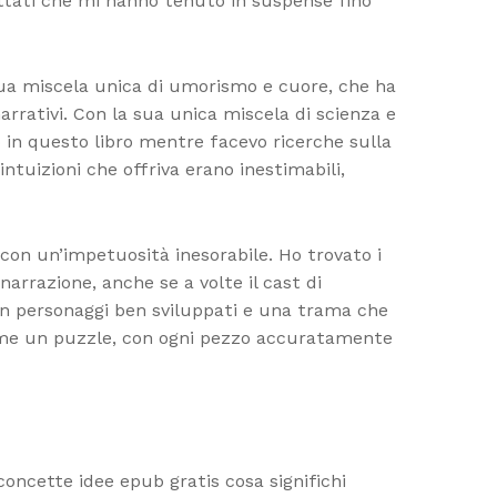
pettati che mi hanno tenuto in suspense fino
la sua miscela unica di umorismo e cuore, che ha
arrativi. Con la sua unica miscela di scienza e
 in questo libro mentre facevo ricerche sulla
intuizioni che offriva erano inestimabili,
con un’impetuosità inesorabile. Ho trovato i
arrazione, anche se a volte il cast di
on personaggi ben sviluppati e una trama che
ta come un puzzle, con ogni pezzo accuratamente
concette idee epub gratis cosa significhi