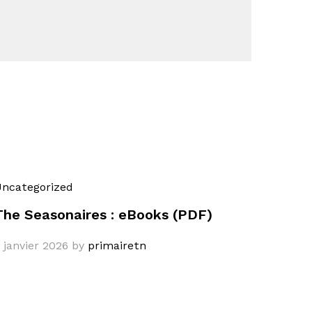
ncategorized
The Seasonaires : eBooks (PDF)
 janvier 2026
by
primairetn