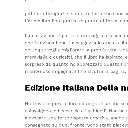
pdf libro fotografie in questo libro non sono 
L’audiolibro libro gratis un punto di forza, c
La narrazione ti porta in un viaggio affascina
che funziona bene. La saggezza in questo libro 
chiunque voglia migliorare la propria vita. Un
meraviglia e curiosità che il libro ha ispirat
sorpreso da quanto ho apprezzato questo libro
mantenuto impegnato fino all’ultima pagina. 
Edizione Italiana Della na
Ho trovato questo libro epub gratis anche se du
coinvolgono le beccaccie o i gallinelli. Non h
a evocare una forte risposta emotiva, anche s
consegnato su quel fronte. Sono stato piacev