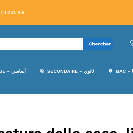
 24.261.268
Chercher
B
SECONDAIRE – ثانوي
COLLÈGE – أساسي