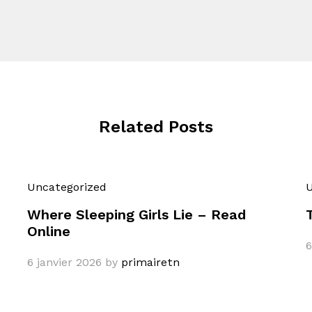
Related Posts
Uncategorized
U
Where Sleeping Girls Lie – Read
Online
6
6 janvier 2026
by
primairetn