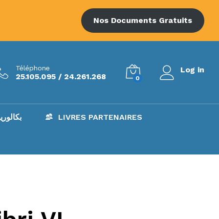
Nos Documents Gratuits
Téléphone
Log in
25.105.095 / 24.261.268
0
AC – بكالوريا
LIVRES PARTENAIRES