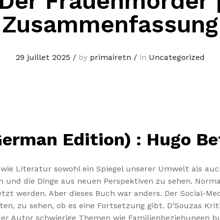
Der Frauenmorder 
Zusammenfassung
29 juillet 2025
/
by
primairetn
/
in
Uncategorized
erman Edition) : Hugo Be
r, wie Literatur sowohl ein Spiegel unserer Umwelt als au
und die Dinge aus neuen Perspektiven zu sehen. Normaler
etzt werden. Aber dieses Buch war anders. Der Social-Med
en, zu sehen, ob es eine Fortsetzung gibt. D’Souzas Kriti
e der Autor schwierige Themen wie Familienbeziehungen bu