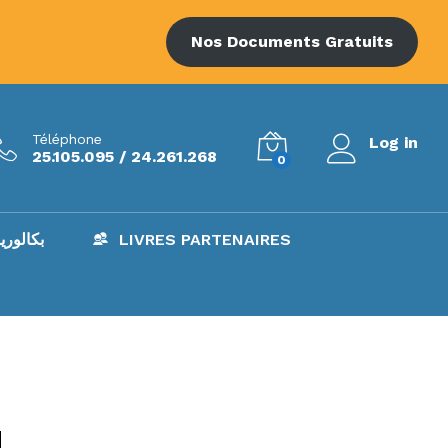
Nos Documents Gratuits
Téléphone
Log in
25.105.095 / 24.261.268
0
AC – بكالوريا
LIVRES PARTENAIRES