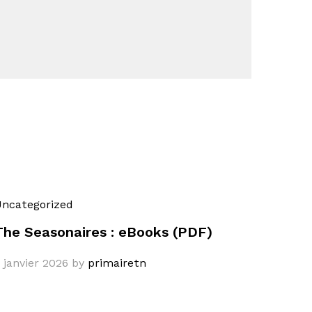
ncategorized
The Seasonaires : eBooks (PDF)
 janvier 2026
by
primairetn