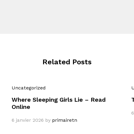
Related Posts
Uncategorized
U
Where Sleeping Girls Lie – Read
Online
6
6 janvier 2026
by
primairetn