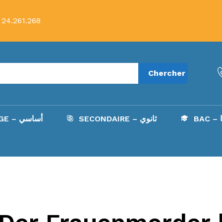
 24.261.268
Chercher
B
SECONDAIRE – ثانوي
COLLÈGE – أساسي