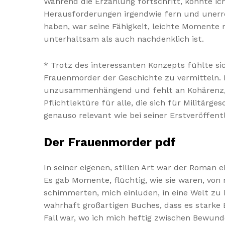
Während die Erzählung fortschritt, konnte ic
Herausforderungen irgendwie fern und unerre
haben, war seine Fähigkeit, leichte Momente
unterhaltsam als auch nachdenklich ist.
* Trotz des interessanten Konzepts fühlte sic
Frauenmorder der Geschichte zu vermitteln. 
unzusammenhängend und fehlt an Kohärenz, wa
Pflichtlektüre für alle, die sich für Militärg
genauso relevant wie bei seiner Erstveröffent
Der Frauenmorder pdf
In seiner eigenen, stillen Art war der Roman
Es gab Momente, flüchtig, wie sie waren, von 
schimmerten, mich einluden, in eine Welt zu k
wahrhaft großartigen Buches, dass es starke
Fall war, wo ich mich heftig zwischen Bewun