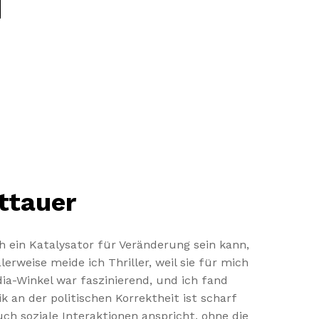
|
ttauer
ch ein Katalysator für Veränderung sein kann,
weise meide ich Thriller, weil sie für mich
ia-Winkel war faszinierend, und ich fand
k an der politischen Korrektheit ist scharf
ch soziale Interaktionen anspricht, ohne die