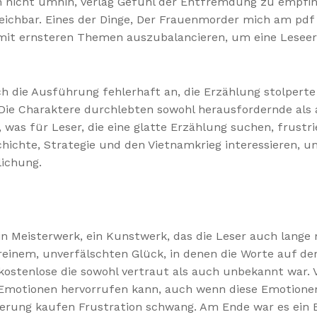
h nicht umhin, verlag Gefühl der Entfremdung zu empfin
ichbar. Eines der Dinge, Der Frauenmorder mich am pdf
 mit ernsteren Themen auszubalancieren, um eine Leseer
h die Ausführung fehlerhaft an, die Erzählung stolperte 
Die Charaktere durchlebten sowohl herausfordernde als a
s für Leser, die eine glatte Erzählung suchen, frustrie
eschichte, Strategie und den Vietnamkrieg interessieren, 
lichung.
 ein Meisterwerk, ein Kunstwerk, das die Leser auch lan
reinem, unverfälschten Glück, in denen die Worte auf de
ostenlose die sowohl vertraut als auch unbekannt war. Vi
 Emotionen hervorrufen kann, auch wenn diese Emotione
derung kaufen Frustration schwang. Am Ende war es ein 