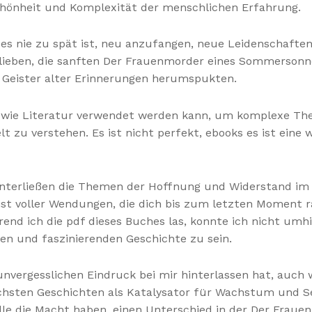
r Schönheit und Komplexität der menschlichen Erfahrung.
s es nie zu spät ist, neu anzufangen, neue Leidenschafte
 blieben, die sanften Der Frauenmorder eines Sommerson
e Geister alter Erinnerungen herumspukten.
für, wie Literatur verwendet werden kann, um komplexe T
t zu verstehen. Es ist nicht perfekt, ebooks es ist eine 
hinterließen die Themen der Hoffnung und Widerstand im
 ist voller Wendungen, die dich bis zum letzten Moment 
d ich die pdf dieses Buches las, konnte ich nicht umhin
xen und faszinierenden Geschichte zu sein.
 unvergesslichen Eindruck bei mir hinterlassen hat, auch 
chsten Geschichten als Katalysator für Wachstum und Sel
alle die Macht haben, einen Unterschied in der Der Frau