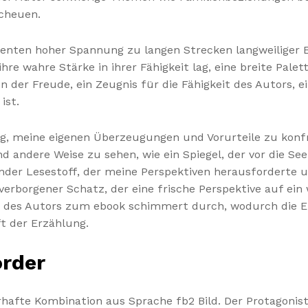
cheuen.
nten hoher Spannung zu langen Strecken langweiliger E
hre wahre Stärke in ihrer Fähigkeit lag, eine breite Pal
er Freude, ein Zeugnis für die Fähigkeit des Autors, ei
ist.
ng, meine eigenen Überzeugungen und Vorurteile zu konf
d andere Weise zu sehen, wie ein Spiegel, der vor die See
nder Lesestoff, der meine Perspektiven herausforderte 
verborgener Schatz, der eine frische Perspektive auf ei
ng des Autors zum ebook schimmert durch, wodurch die E
ft der Erzählung.
order
afte Kombination aus Sprache fb2 Bild. Der Protagonist i