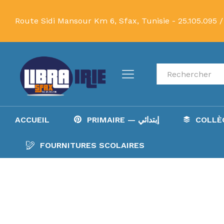
Route Sidi Mansour Km 6, Sfax, Tunisie -
25.105.095 /
Recherche
ACCUEIL
PRIMAIRE — إبتدائي
FOURNITURES SCOLAIRES