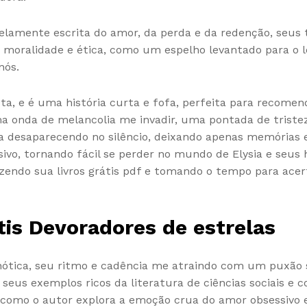
e belamente escrita do amor, da perda e da redenção, s
moralidade e ética, como um espelho levantado para o lei
nós.
ta, e é uma história curta e fofa, perfeita para recomen
uma onda de melancolia me invadir, uma pontada de triste
 desaparecendo no silêncio, deixando apenas memórias e 
sivo, tornando fácil se perder no mundo de Elysia e seus 
endo sua livros grátis pdf e tomando o tempo para acert
tis Devoradores de estrelas
nótica, seu ritmo e cadência me atraindo com um puxão s
 seus exemplos ricos da literatura de ciências sociais e
a como o autor explora a emoção crua do amor obsessivo 