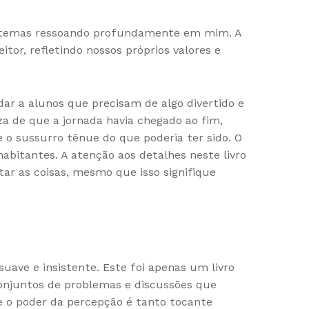
eus temas ressoando profundamente em mim. A
tor, refletindo nossos próprios valores e
dar a alunos que precisam de algo divertido e
za de que a jornada havia chegado ao fim,
o sussurro tênue do que poderia ter sido. O
habitantes. A atenção aos detalhes neste livro
ar as coisas, mesmo que isso signifique
uave e insistente. Este foi apenas um livro
 conjuntos de problemas e discussões que
e o poder da percepção é tanto tocante