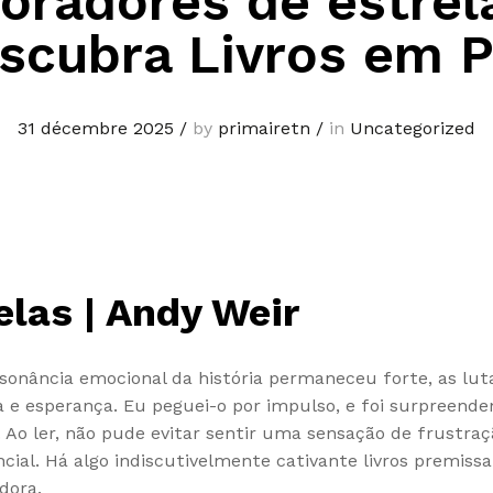
oradores de estrel
scubra Livros em 
31 décembre 2025
/
by
primairetn
/
in
Uncategorized
elas | Andy Weir
essonância emocional da história permaneceu forte, as l
a e esperança. Eu peguei-o por impulso, e foi surpreend
Ao ler, não pude evitar sentir uma sensação de frustra
ial. Há algo indiscutivelmente cativante livros premissa
dora.