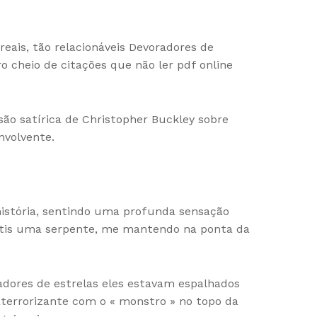
ais, tão relacionáveis Devoradores de
 cheio de citações que não ler pdf online
isão satírica de Christopher Buckley sobre
nvolvente.
história, sentindo uma profunda sensação
grátis uma serpente, me mantendo na ponta da
adores de estrelas eles estavam espalhados
aterrorizante com o « monstro » no topo da