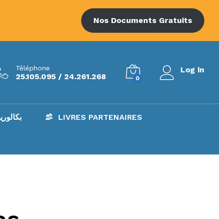
Nos Documents Gratuits
Téléphone
Log in
25.105.095 / 24.261.268
0
AC – بكالوريا
LIVRES PARTENAIRES