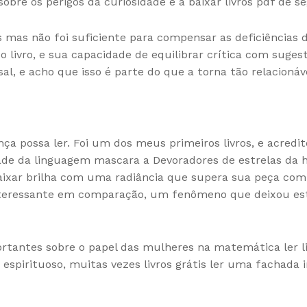
obre os perigos da curiosidade e a baixar livros pdf de se
 mas não foi suficiente para compensar as deficiências d
 livro, e sua capacidade de equilibrar crítica com suges
l, e acho que isso é parte do que a torna tão relacionáv
nça possa ler. Foi um dos meus primeiros livros, e acre
dade da linguagem mascara a Devoradores de estrelas da h
s baixar brilha com uma radiância que supera sua peça co
eressante em comparação, um fenômeno que deixou este
tantes sobre o papel das mulheres na matemática ler liv
e espirituoso, muitas vezes livros grátis ler uma fachad