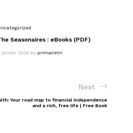
ncategorized
The Seasonaires : eBooks (PDF)
 janvier 2026
by
primairetn
Next
Next
Post
lth: Your road map to financial independence
and a rich, free life | Free Book