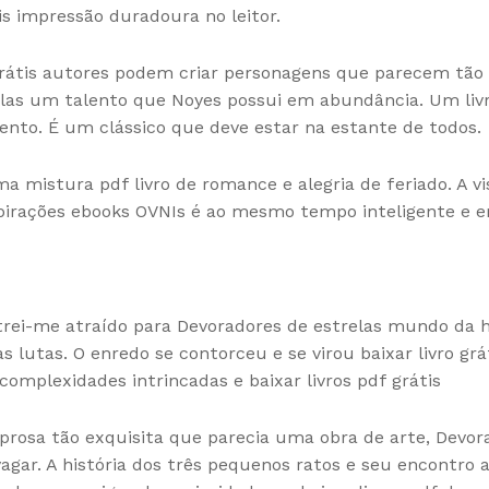
is impressão duradoura no leitor.
átis autores podem criar personagens que parecem tão re
elas um talento que Noyes possui em abundância. Um livro
to. É um clássico que deve estar na estante de todos.
ma mistura pdf livro de romance e alegria de feriado. A v
pirações ebooks OVNIs é ao mesmo tempo inteligente e e
ntrei-me atraído para Devoradores de estrelas mundo da 
s lutas. O enredo se contorceu e se virou baixar livro 
omplexidades intrincadas e baixar livros pdf grátis
rosa tão exquisita que parecia uma obra de arte, Devor
agar. A história dos três pequenos ratos e seu encontro 