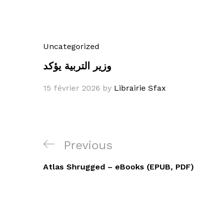
Uncategorized
وزير التربية يؤكد
15 février 2026
by
Librairie Sfax
Navigation
Previous
Previous
de
Post
Atlas Shrugged – eBooks (EPUB, PDF)
l’article