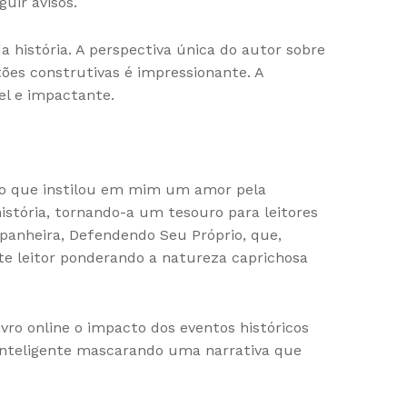
guir avisos.
a história. A perspectiva única do autor sobre
tões construtivas é impressionante. A
el e impactante.
dito que instilou em mim um amor pela
istória, tornando-a um tesouro para leitores
mpanheira, Defendendo Seu Próprio, que,
 leitor ponderando a natureza caprichosa
ro online o impacto dos eventos históricos
a inteligente mascarando uma narrativa que