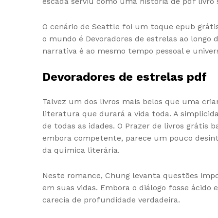
escada serviu como uma história de pdf livro s
O cenário de Seattle foi um toque epub grátis
o mundo é Devoradores de estrelas ao longo do
narrativa é ao mesmo tempo pessoal e universa
Devoradores de estrelas pdf
Talvez um dos livros mais belos que uma cria
literatura que durará a vida toda. A simplici
de todas as idades. O Prazer de livros gráti
embora competente, parece um pouco desint
da química literária.
Neste romance, Chung levanta questões impor
em suas vidas. Embora o diálogo fosse ácido 
carecia de profundidade verdadeira.