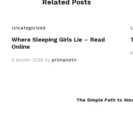
Related Posts
Uncategorized
U
Where Sleeping Girls Lie – Read
Online
6
6 janvier 2026
by
primairetn
The Simple Path to Wea