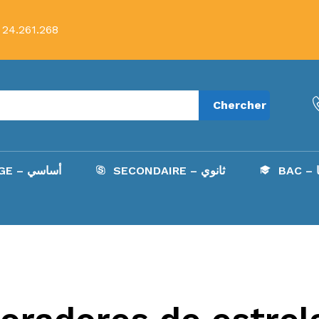
 24.261.268
Chercher
B
SECONDAIRE – ثانوي
COLLÈGE – أساسي