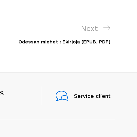
Next
Next
Post
Odessan miehet : Ekirjoja (EPUB, PDF)
0%
Service client