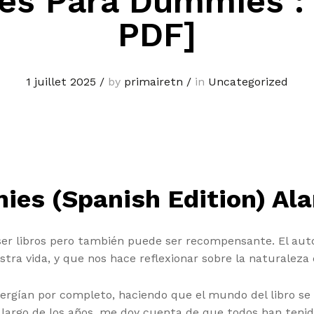
es Para Dummies :
PDF]
1 juillet 2025
/
by
primairetn
/
in
Uncategorized
es (Spanish Edition) Ala
ser libros pero también puede ser recompensante. El au
a vida, y que nos hace reflexionar sobre la naturaleza d
rgían por completo, haciendo que el mundo del libro se s
o largo de los años, me doy cuenta de que todos han teni