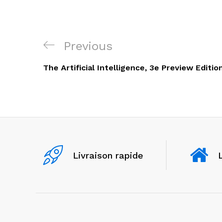
Navigation
Previous
Previous
de
Post
The Artificial Intelligence, 3e Preview Editio
l’article
Livraison rapide