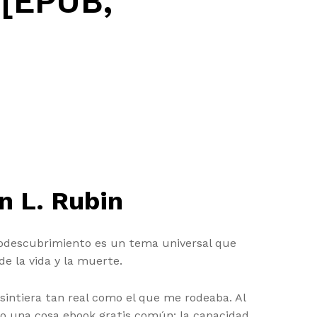
 [EPUB,
n L. Rubin
todescubrimiento es un tema universal que
e la vida y la muerte.
intiera tan real como el que me rodeaba. Al
do una cosa ebook gratis común: la capacidad