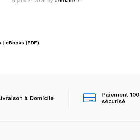
6 janvier 2026
by
primairetn
n | eBooks (PDF)
Paiement 10
Livraison à Domicile
sécurisé