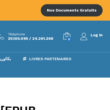
Nos Documents Gratuits
Téléphone
Log in
25.105.095 / 24.261.268
0
AC – بكالوريا
LIVRES PARTENAIRES