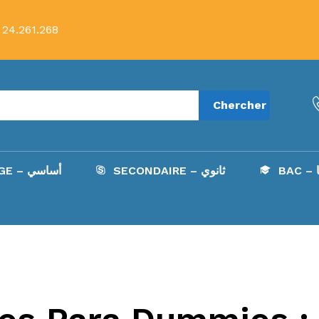
 24.261.268
Chercher
B
SECONDAIRE – ثانوي
COLLÈGE – أساسي