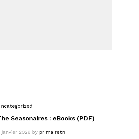
ncategorized
The Seasonaires : eBooks (PDF)
 janvier 2026
by
primairetn