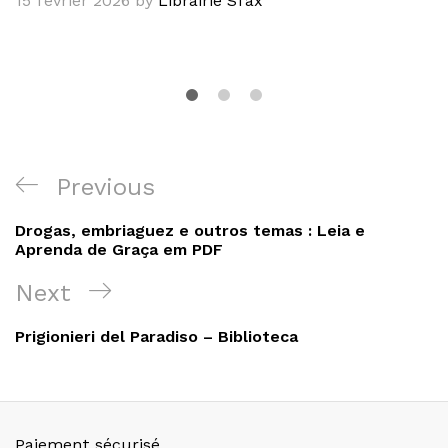
15 février 2026
by
Librairie Sfax
Navigation
Previous
Previous
de
Post
Drogas, embriaguez e outros temas : Leia e
l’article
Aprenda de Graça em PDF
Next
Next
Post
Prigionieri del Paradiso – Biblioteca
Paiement sécurisé