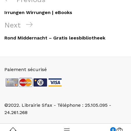
de
Post
Irrungen Wirrungen | eBooks
l’article
Next
Next
Post
Rond Middernacht – Gratis leesbibliotheek
Paiement sécurisé
©2022. Librairie Sfax - Téléphone : 25.105.095 -
24.261.268
0