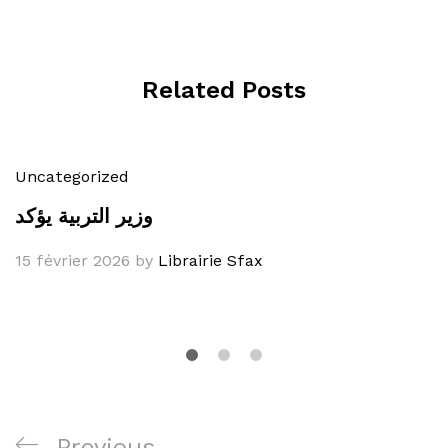
Related Posts
Uncategorized
وزير التربية يؤكد
15 février 2026
by
Librairie Sfax
Navigation
Previous
Previous