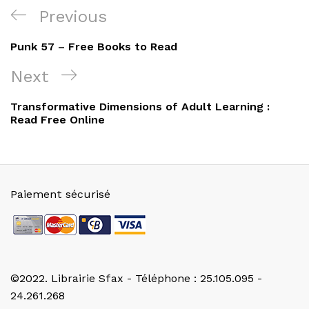
Navigation
Previous
Previous
de
Post
Punk 57 – Free Books to Read
l’article
Next
Next
Post
Transformative Dimensions of Adult Learning :
Read Free Online
Paiement sécurisé
©2022. Librairie Sfax - Téléphone : 25.105.095 -
24.261.268