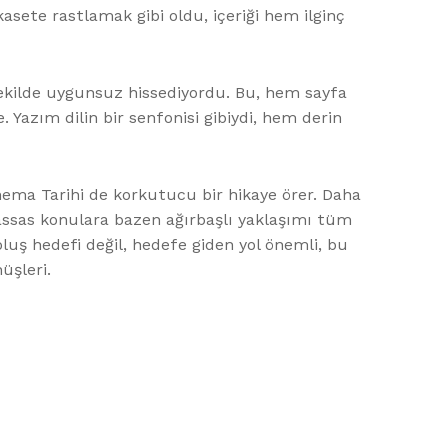
 kasete rastlamak gibi oldu, içeriği hem ilginç
 şekilde uygunsuz hissediyordu. Bu, hem sayfa
Yazım dilin bir senfonisi gibiydi, hem derin
nema Tarihi de korkutucu bir hikaye örer. Daha
 hassas konulara bazen ağırbaşlı yaklaşımı tüm
luş hedefi değil, hedefe giden yol önemli, bu
üşleri.