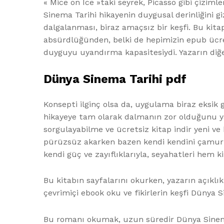
« Mice on Ice »taki seyrek, Picasso gibi çiziml
Sinema Tarihi hikayenin duygusal derinliğini g
dalgalanması, biraz amaçsız bir keşfi. Bu kitap
absürdlüğünden, belki de hepimizin epub ücrets
duyguyu uyandırma kapasitesiydi. Yazarın diğer 
Dünya Sinema Tarihi pdf
Konsepti ilginç olsa da, uygulama biraz eksik g
hikayeye tam olarak dalmanın zor olduğunu y
sorgulayabilme ve ücretsiz kitap indir yeni ve
pürüzsüz akarken bazen kendi kendini çamuruna
kendi güç ve zayıflıklarıyla, seyahatleri hem ki
Bu kitabın sayfalarını okurken, yazarın açıkl
çevrimiçi ebook oku ve fikirlerin keşfi Dünya 
Bu romanı okumak, uzun süredir Dünya Sinema Ta