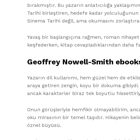
bırakmıştır. Bu yazarın anlatıcılığa yaklaşımı
Tarihi birleştiren, hedefe kadar yolculuğunu
Sinema Tarihi değil, ama okumasını zorlaştıran 
Yavaş bir başlangıçına rağmen, roman nihayet 
keşfederken, kitap cevapladıklarından daha f
Geoffrey Nowell-Smith ebooks
Yazarın dil kullanımı, hem güzel hem de etkiley
araya getiren zengin, koyu bir dokuma gibiydi. 
ancak karakterler biraz tek boyutlu hissettiri
Onun görüşleriyle hemfikir olmayabilirim, anca
oku mirasının bir temel taşıdır. Hikayenin bel
öznel büyüsü.