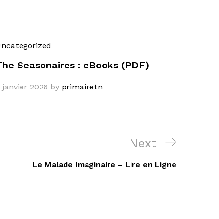
ncategorized
The Seasonaires : eBooks (PDF)
 janvier 2026
by
primairetn
Next
Next
Post
Le Malade Imaginaire – Lire en Ligne