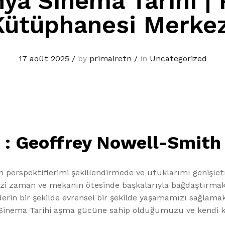
ya Sinema Tarihi |
Kütüphanesi Merkez
17 août 2025
/
by
primairetn
/
in
Uncategorized
 : Geoffrey Nowell-Smith
 perspektiflerimi şekillendirmede ve ufuklarımı genişlet
bizi zaman ve mekanın ötesinde başkalarıyla bağdaştırmak
de derin bir şekilde evrensel bir şekilde yaşamamızı sağla
 Sinema Tarihi aşma gücüne sahip olduğumuzu ve kendi