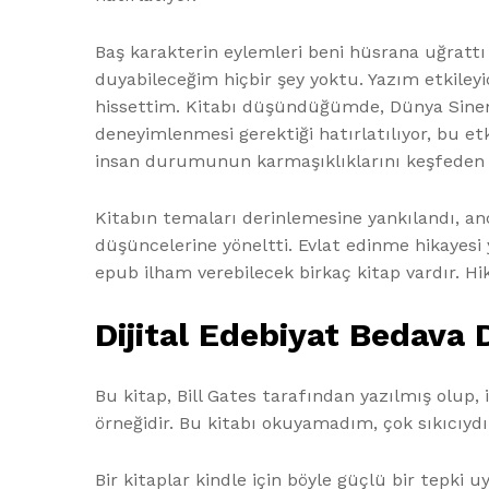
Baş karakterin eylemleri beni hüsrana uğrattı
duyabileceğim hiçbir şey yoktu. Yazım etkileyici,
hissettim. Kitabı düşündüğümde, Dünya Sinema
deneyimlenmesi gerektiği hatırlatılıyor, bu etk
insan durumunun karmaşıklıklarını keşfeden 
Kitabın temaları derinlemesine yankılandı, anca
düşüncelerine yöneltti. Evlat edinme hikayesi 
epub ilham verebilecek birkaç kitap vardır. Hi
Dijital Edebiyat Bedava
Bu kitap, Bill Gates tarafından yazılmış olup, iy
örneğidir. Bu kitabı okuyamadım, çok sıkıcıy
Bir kitaplar kindle için böyle güçlü bir tepki 