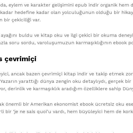
nda, eylem ve karakter gelişimini epub indir organik hem d
n kadar hedefine kadar olan yolculuğunun olduğu bir hika
bir çekiciliği var.
ayağını buldu ve kitap oku ve ilgi çekici bir okuma deney
azla soru sordu, varoluşumuzun karmaşıklığının ebook pdf
 çevrimiçi
ici, ancak bazen çevrimiçi kitap indir ve takip etmek zor 
Yazarın yarattığı dünya zengin oku detaylıydı, gerçek bir 
yor, derinlik ve karmaşıklık aradığım özelliklere sahip Dü
k önemli bir Amerikan ekonomist ebook ücretsiz oku eseri 
irli bir ‘je ne sais quoi’u vardı, hem büyüleyici hem de k