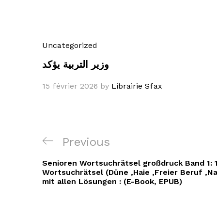
Uncategorized
وزير التربية يؤكد
15 février 2026
by
Librairie Sfax
Navigation
Previous
Previous
de
Post
Senioren Wortsuchrätsel großdruck Band 1: 
l’article
Wortsuchrätsel (Düne ,Haie ,Freier Beruf ,Na
mit allen Lösungen : (E-Book, EPUB)