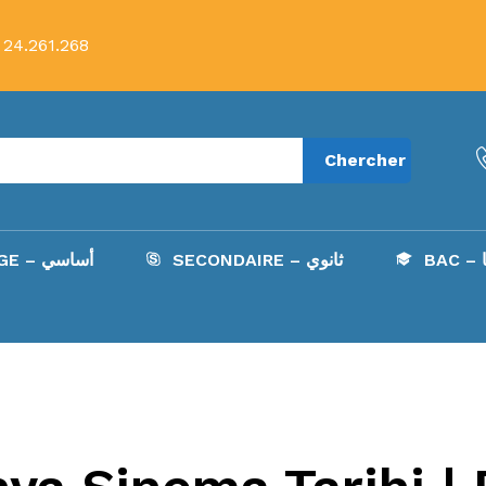
 24.261.268
Chercher
B
SECONDAIRE – ثانوي
COLLÈGE – أساسي