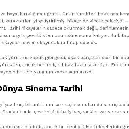
 ve hayal kırıklığına uğrattı. Onun karakteri hakkında ke
 karakterler iyi geliştirilmiş, hikaye de kindle çekiciydi – 
 Tarihi hikayelerin sadece okunmak değil, derinlemesine
i son sayfa çevrildikten uzun süre sonra kalıyor. Bu kitap,
hikayeleri seven okuyuculara hitap edecek.
k yürütme kopuk gibi geldi, eksik parçaları olan bir bulma
yürekten, ancak benim için biraz fazla şekerliydi. Edebi d
kayenin hızı bir yangının kadar acımasızdı.
 Dünya Sinema Tarihi
i yazılmış bir anlatının karmaşık konuları daha erişilebilir 
dı. Orada ebooks çevrimiçi daha iyi seçenekler var ve za
uyandırması nadirdir, ancak bu beni balıkçı teknelerinin gü