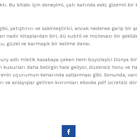
tı. Bu kitabı için deneyimi, çatı katında eski, gizemli bir
bi, yatıştırıcı ve sakinleştirici, ancak nedense garip bir
adir kitaplardan biri, dù subtil ve mütevazı bir şekilde. 
u, güzel ve karmaşık bir kelime dansı.
onbury adlı mistik kasabaya çeken hem büyüleyici Dünya Si
bın kusurları daha belirgin hale geliyor, düzensiz tonu ve
 trenin uçurumun kenarında sallanması gibi. Sonunda, varo
ı ve anlayışlar getiren kıvrımları ebooks pdf ücretsiz dön