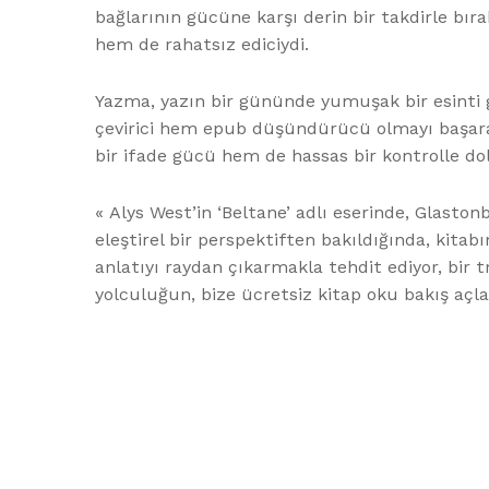
bağlarının gücüne karşı derin bir takdirle bırak
hem de rahatsız ediciydi.
Yazma, yazın bir gününde yumuşak bir esinti gi
çevirici hem epub düşündürücü olmayı başaran n
bir ifade gücü hem de hassas bir kontrolle dol
« Alys West’in ‘Beltane’ adlı eserinde, Glast
eleştirel bir perspektiften bakıldığında, kita
anlatıyı raydan çıkarmakla tehdit ediyor, bir
yolculuğun, bize ücretsiz kitap oku bakış açlar