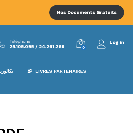
Nos Documents Gratuits
Téléphone
Log in
25.105.095 / 24.261.268
0
AC – بكالوريا
LIVRES PARTENAIRES