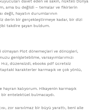
ç okuyucuları davet eden ve sakin, nükteli Dünya
m, ama bu değildi – temalar ve fikirlerin
ası değil, hayatın durumlarının
z derin bir gerçekleştirmeye kadar, bir dizi
 gibi takdire şayan buldum.
çli olmayan Plot dönemeçleri ve dönüşleri,
muzu genişletebilme, varsayımlarımızı
. Hız, düzensizdi, ebooks pdf ücretsiz
itaptaki karakterler karmaşık ve çok yönlü,
ine hayran kalıyorum. Hikayenin karmaşık
k bir entelektüel bulmacaydı.
ı, zor sarsılmaz bir büyü yarattı, beni aile