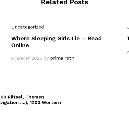
Related Posts
Uncategorized
U
Where Sleeping Girls Lie – Read
Online
6
6 janvier 2026
by
primairetn
100 Rätsel, Themen
vigation ….), 1200 Wörtern