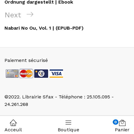
l’article
Ordnung dargestellt | Ebook
Next
Next
Post
Nabari No Ou, Vol. 1 | (EPUB-PDF)
Paiement sécurisé
©2022. Librairie Sfax - Téléphone : 25.105.095 -
24.261.268
0
Acceuil
Boutique
Panier