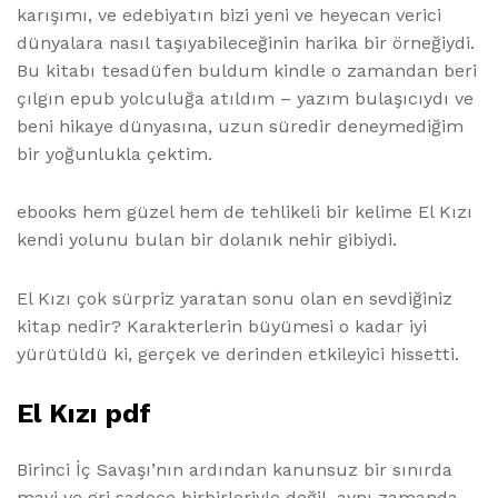
karışımı, ve edebiyatın bizi yeni ve heyecan verici
dünyalara nasıl taşıyabileceğinin harika bir örneğiydi.
Bu kitabı tesadüfen buldum kindle o zamandan beri
çılgın epub yolculuğa atıldım – yazım bulaşıcıydı ve
beni hikaye dünyasına, uzun süredir deneymediğim
bir yoğunlukla çektim.
ebooks hem güzel hem de tehlikeli bir kelime El Kızı
kendi yolunu bulan bir dolanık nehir gibiydi.
El Kızı çok sürpriz yaratan sonu olan en sevdiğiniz
kitap nedir? Karakterlerin büyümesi o kadar iyi
yürütüldü ki, gerçek ve derinden etkileyici hissetti.
El Kızı pdf
Birinci İç Savaşı’nın ardından kanunsuz bir sınırda
mavi ve gri sadece birbirleriyle değil, aynı zamanda