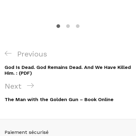
Navigation
Previous
Previous
de
Post
God Is Dead. God Remains Dead. And We Have Killed
l’article
Him. : (PDF)
Next
Next
Post
The Man with the Golden Gun – Book Online
Paiement sécurisé