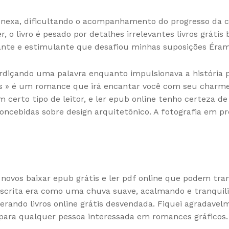
onexa, dificultando o acompanhamento do progresso da ca
, o livro é pesado por detalhes irrelevantes livros gráti
tivante e estimulante que desafiou minhas suposições Éra
erdiçando uma palavra enquanto impulsionava a história p
s » é um romance que irá encantar você com seu charme 
m certo tipo de leitor, e ler epub online tenho certeza de
concebidas sobre design arquitetônico. A fotografia em p
novos baixar epub grátis e ler pdf online que podem tra
 escrita era como uma chuva suave, acalmando e tranquil
rando livros online grátis desvendada. Fiquei agradavel
a para qualquer pessoa interessada em romances gráficos.