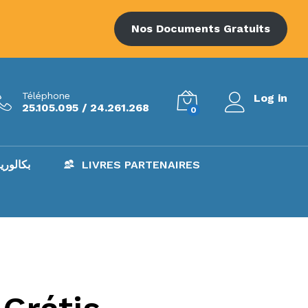
Nos Documents Gratuits
Téléphone
Log in
25.105.095 / 24.261.268
0
AC – بكالوريا
LIVRES PARTENAIRES