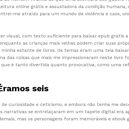
o leitura online grátis e assustadora da condição huma
contrei-me atraído para um mundo de violência e caos, ond
azer visual, com texto suficiente para baixar epub grátis
s, enquanto as crianças mais velhas podem criar suas próp
 minha estante de livros. Os temas eram uma teia baixar p
ma das coisas que mais me impressionaram neste livro fo
 que é tanto divertida quanto provocativa, como uma refe
Éramos seis
s de curiosidade e ceticismo, e embora não tenha me dec
 narrativas se entrelaçaram em um tapete digital era ag
 demais, mas os personagens foram memoráveis e ebook gr