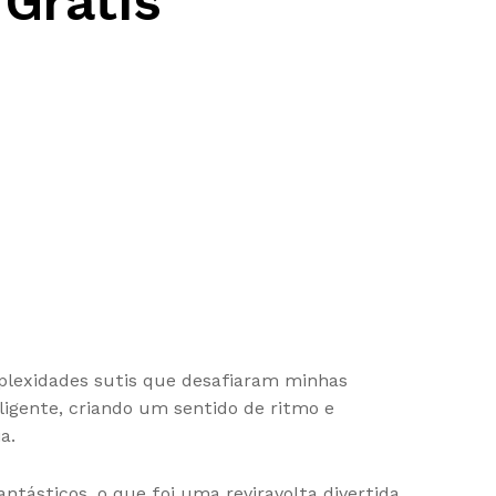
 Grátis
mplexidades sutis que desafiaram minhas
ligente, criando um sentido de ritmo e
a.
ásticos, o que foi uma reviravolta divertida