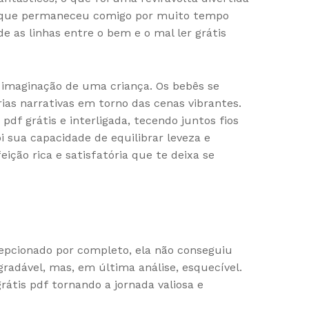
na, que permaneceu comigo por muito tempo
e as linhas entre o bem e o mal ler grátis
 a imaginação de uma criança. Os bebês se
rias narrativas em torno das cenas vibrantes.
df grátis e interligada, tecendo juntos fios
i sua capacidade de equilibrar leveza e
ição rica e satisfatória que te deixa se
epcionado por completo, ela não conseguiu
radável, mas, em última análise, esquecível.
átis pdf tornando a jornada valiosa e