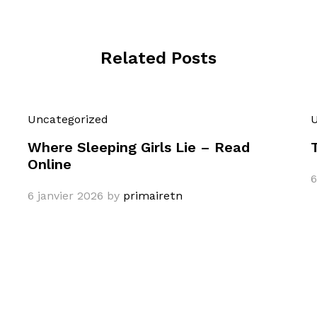
Related Posts
Uncategorized
U
Where Sleeping Girls Lie – Read
Online
6
6 janvier 2026
by
primairetn