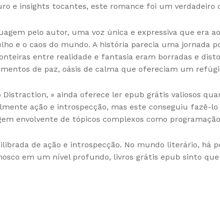
ro e insights tocantes, este romance foi um verdadeiro 
guagem pelo autor, uma voz única e expressiva que era
ulho e o caos do mundo. A história parecia uma jornada 
onteiras entre realidade e fantasia eram borradas e dist
entos de paz, oásis de calma que ofereciam um refúgio
 Distraction, » ainda oferece ler epub grátis valiosos q
ilmente ação e introspecção, mas este conseguiu fazê-lo 
gem envolvente de tópicos complexos como programação
librada de ação e introspecção. No mundo literário, há 
nosco em um nível profundo, livros grátis epub sinto q