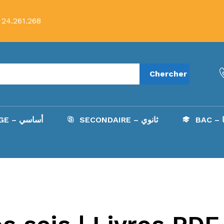
 24.261.268
Chercher
B
SECONDAIRE – ثانوي
COLLÈGE – أساسي