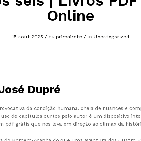
 seis | Livros PDF
Online
15 août 2025
/
by
primairetn
/
in
Uncategorized
 José Dupré
 provocativa da condição humana, cheia de nuances e co
uso de capítulos curtos pelo autor é um dispositivo inte
m pdf grátis que nos leva em direção ao clímax da históri
a do Homem-Aranha do que uma aventura dos Quatro Fant