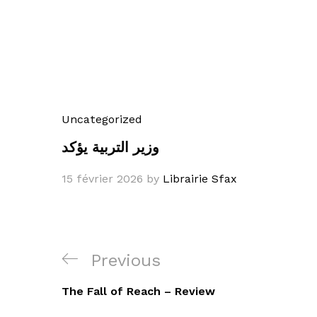
Uncategorized
وزير التربية يؤكد
15 février 2026
by
Librairie Sfax
Navigation
Previous
Previous
de
Post
The Fall of Reach – Review
l’article