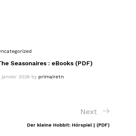
ncategorized
The Seasonaires : eBooks (PDF)
 janvier 2026
by
primairetn
Next
Next
Post
Der kleine Hobbit: Hörspiel | (PDF)