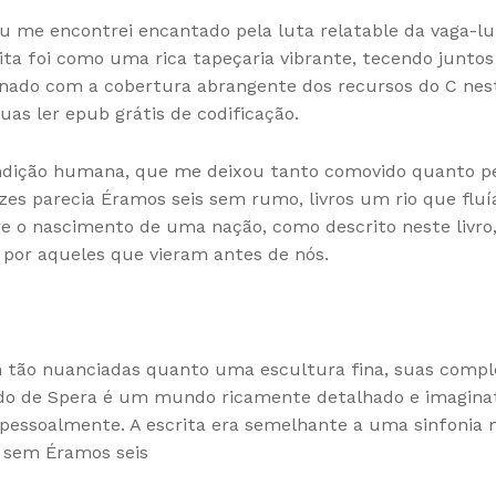
u me encontrei encantado pela luta relatable da vaga-
rita foi como uma rica tapeçaria vibrante, tecendo junto
nado com a cobertura abrangente dos recursos do C neste
as ler epub grátis de codificação.
ondição humana, que me deixou tanto comovido quanto 
ezes parecia Éramos seis sem rumo, livros um rio que f
re o nascimento de uma nação, como descrito neste livr
s por aqueles que vieram antes de nós.
 tão nuanciadas quanto uma escultura fina, suas comple
ndo de Spera é um mundo ricamente detalhado e imaginati
 pessoalmente. A escrita era semelhante a uma sinfonia 
u sem Éramos seis