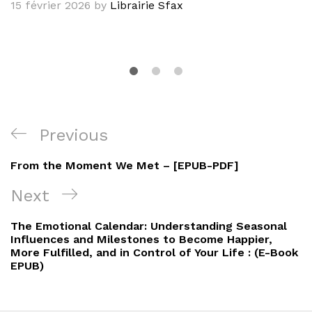
15 février 2026
by
Librairie Sfax
Navigation
Previous
Previous
de
Post
From the Moment We Met – [EPUB-PDF]
l’article
Next
Next
Post
The Emotional Calendar: Understanding Seasonal
Influences and Milestones to Become Happier,
More Fulfilled, and in Control of Your Life : (E-Book
EPUB)