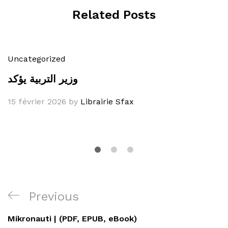
Related Posts
Uncategorized
وزير التربية يؤكد
15 février 2026
by
Librairie Sfax
Navigation
Previous
Previous
de
Post
Mikronauti | (PDF, EPUB, eBook)