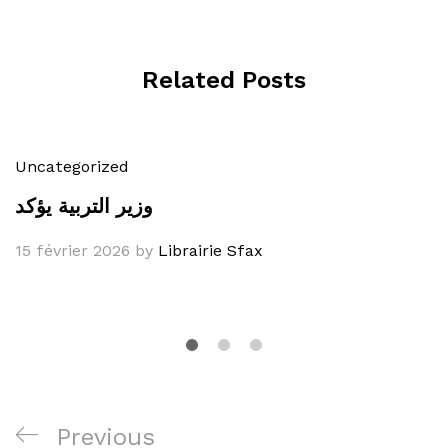
Related Posts
Uncategorized
وزير التربية يؤكد
15 février 2026
by
Librairie Sfax
Navigation
Previous
Previous