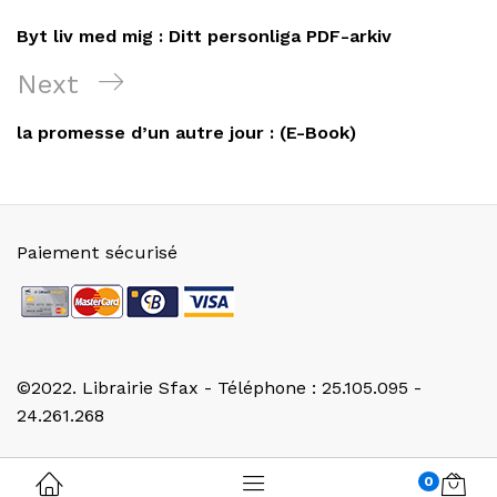
de
Post
Byt liv med mig : Ditt personliga PDF-arkiv
l’article
Next
Next
Post
la promesse d’un autre jour : (E-Book)
Paiement sécurisé
©2022. Librairie Sfax - Téléphone : 25.105.095 -
24.261.268
0