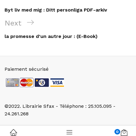
de
Post
Byt liv med mig : Ditt personliga PDF-arkiv
l’article
Next
Next
Post
la promesse d’un autre jour : (E-Book)
Paiement sécurisé
©2022. Librairie Sfax - Téléphone : 25.105.095 -
24.261.268
0