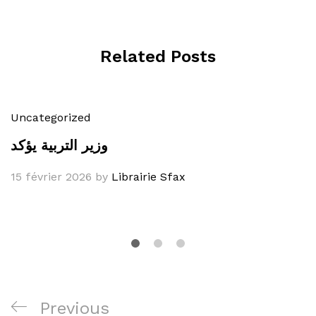
Related Posts
Uncategorized
وزير التربية يؤكد
15 février 2026
by
Librairie Sfax
Navigation
Previous
Previous