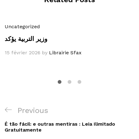
Uncategorized
وزير التربية يؤكد
15 février 2026
by
Librairie Sfax
Navigation
Previous
Previous
de
Post
É tão fácil: e outras mentiras : Leia Ilimitado
l’article
Gratuitamente