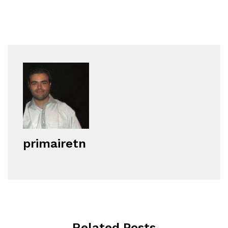
primairetn
Related Posts