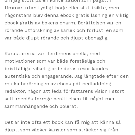
om jag stött på en konversation som pågått i
timmar, utan tydligt börje eller slut i sikte, men
någonstans blev denna ebook gratis läsning en viktig
ebook gratis av bokens charm. Berättelsen var en
rörande utforskning av kärlek och förlust, en som
var både djupt rörande och djupt obehaglig.
Karaktärerna var flerdimensionella, med
motivationer som var både förståeliga och
bristfälliga, vilket gjorde deras resor kändes
autentiska och engagerande. Jag längtade efter den
mjuka berörningen av ebook pdf nedladdning
redaktör, någon att leda författarens vision I stort
sett menlös formge berättelsen till något mer
sammanhängande och polerat.
Det är inte ofta ett bock kan få mig att känna så
djupt, som väcker känslor som sträcker sig från