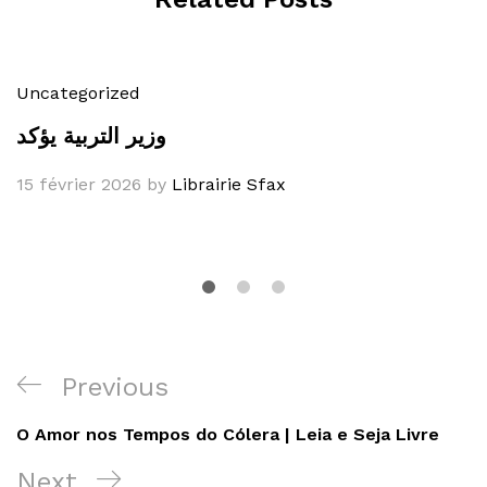
Uncategorized
وزير التربية يؤكد
15 février 2026
by
Librairie Sfax
Navigation
Previous
Previous
de
Post
O Amor nos Tempos do Cólera | Leia e Seja Livre
l’article
Next
Next