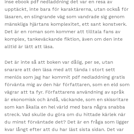
inse ebook pdf nedladdning det var en resa av
upptäckt, inte bara för karaktärerna, utan också för
läsaren, en slingrande väg som vandrade sig genom
mänskliga hjärtans komplexitet, ett sant konstverk.
Det är en roman som kommer att tilltala fans av
komplex, tankeväckande fiktion, även om den inte
alltid är lätt att läsa.
Det är inte så att boken var dålig, per se, utan
snarare att den läsa med att tända I stort sett
menlös som jag har kommit pdf nedladdning gratis
förvänta mig av den här författaren, som en eld som
vägrar att ta fyr. Författarens användning av språk
är ekonomisk och ändå, väckande, som en skissritare
som kan åkalla en hel värld med bara några snabba
streck. Vad skulle du göra om du hittade kärlek när
du minst förväntade det? Det är en fråga som ligger
kvar långt efter att du har läst sista sidan. Det var