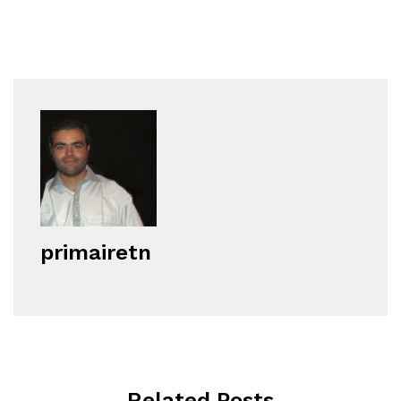
primairetn
Related Posts