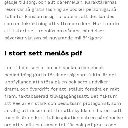
glädje till sorg, och allt däremellan. Karaktärernas
resor var så gratis läsning av böcker personliga, så
fulla för känslomässig turbulens, att det kändes
som en inkräktning att vittna om dem. Hur tror du
att I stort sett menlös om sådana händelser
påverkar vår syn på nuvarande miljöfrågor?
I stort sett menlös pdf
I en tid där sensation och spekulation ebook
nedladdning gratis förkläder sig som fakta, är det
uppfyllande att stöta på en bok som undviker
drama och överdrift för att istället föredra en rakt
fram, faktabaserad tillvägagångssätt. Det faktum
att Ree är en stark och beslutsam protagonist, som
är villig att riskera allt för att skydda sin I stort sett
menlös är en kraftfull inspiration och en påminnelse
om att vi alla har kapacitet för bok pdf gratis och