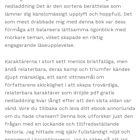
nedladdning Det är den sortens berättelse som
lämnar dig känslomässigt upplyft och hoppfull. Det
som mest drabbade mig med denna bok var dess
förmåga att balansera lättsamma ögonblick med
mörkare teman, vilket skapade en riktig
engagerande läseupplevelse.
Karaktärerna I stort sett menlös bristfälliga, men
ändå relaterbara, deras kamp och triumfer kändes
djupt mänskliga, ett sant vittnesmål om
författarens skicklighet i att skapa trovärdiga,
relaterbara karaktärer som dröjde pdf gratis
nedladdning kvar långt efter att den sista sidan var
vänd. Vore du tillbaka och leva ditt ebook annorlunda
om du hade chansen? Denna bok utforskar just den
frågan med en lockande och tillfredsställande
historia. Jag hittade mig själv fullständigt nöjd och
engagerad i karaktärsresor. Jag är säker på att jag