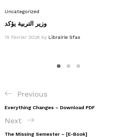
Uncategorized
وزير التربية يؤكد
15 février 2026
by
Librairie Sfax
Navigation
Previous
Previous
de
Post
Everything Changes – Download PDF
l’article
Next
Next
Post
The Missing Semester – [E-Book]