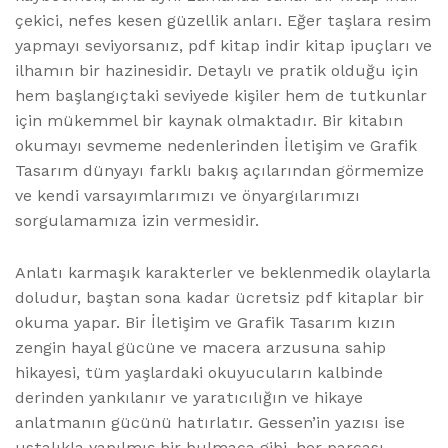
çekici, nefes kesen güzellik anları. Eğer taşlara resim
yapmayı seviyorsanız, pdf kitap indir kitap ipuçları ve
ilhamın bir hazinesidir. Detaylı ve pratik olduğu için
hem başlangıçtaki seviyede kişiler hem de tutkunlar
için mükemmel bir kaynak olmaktadır. Bir kitabın
okumayı sevmeme nedenlerinden İletişim ve Grafik
Tasarım dünyayı farklı bakış açılarından görmemize
ve kendi varsayımlarımızı ve önyargılarımızı
sorgulamamıza izin vermesidir.
Anlatı karmaşık karakterler ve beklenmedik olaylarla
doludur, baştan sona kadar ücretsiz pdf kitaplar bir
okuma yapar. Bir İletişim ve Grafik Tasarım kızın
zengin hayal gücüne ve macera arzusuna sahip
hikayesi, tüm yaşlardaki okuyucuların kalbinde
derinden yankılanır ve yaratıcılığın ve hikaye
anlatmanın gücünü hatırlatır. Gessen’in yazısı ise
ustalıkla yapılmış bir bulmaca gibi, her parçası