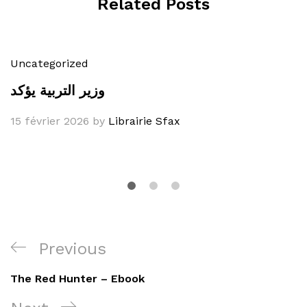
Related Posts
Uncategorized
وزير التربية يؤكد
15 février 2026
by
Librairie Sfax
Navigation
Previous
Previous
de
Post
The Red Hunter – Ebook
l’article