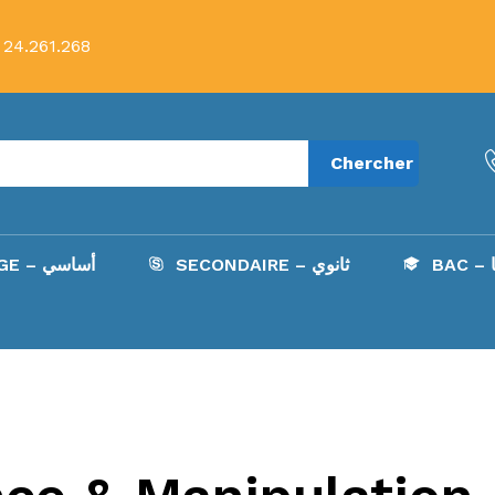
 24.261.268
Chercher
B
SECONDAIRE – ثانوي
COLLÈGE – أساسي