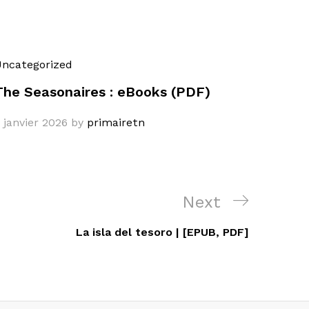
ncategorized
The Seasonaires : eBooks (PDF)
 janvier 2026
by
primairetn
Next
Next
Post
La isla del tesoro | [EPUB, PDF]