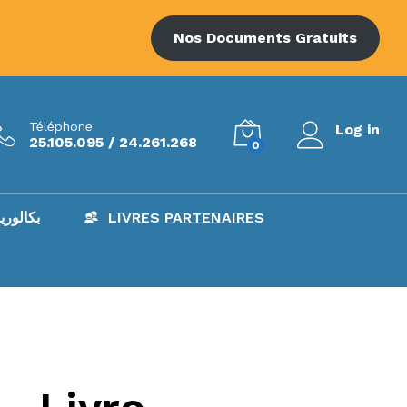
Nos Documents Gratuits
Téléphone
Log in
25.105.095 / 24.261.268
0
AC – بكالوريا
LIVRES PARTENAIRES