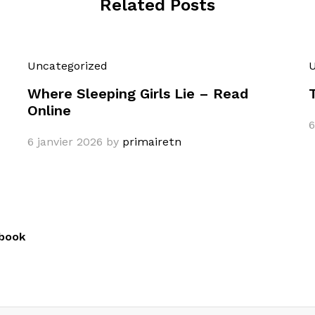
Related Posts
Uncategorized
U
Where Sleeping Girls Lie – Read
Online
6
6 janvier 2026
by
primairetn
Ebook