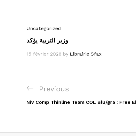
Uncategorized
وزير التربية يؤكد
15 février 2026
by
Librairie Sfax
Navigation
Previous
Previous
de
Post
Niv Comp Thinline Team COL Blu/gra : Free 
l’article