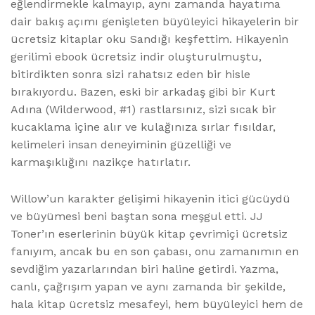
eğlendirmekle kalmayıp, aynı zamanda hayatıma
dair bakış açımı genişleten büyüleyici hikayelerin bir
ücretsiz kitaplar oku Sandığı keşfettim. Hikayenin
gerilimi ebook ücretsiz indir oluşturulmuştu,
bitirdikten sonra sizi rahatsız eden bir hisle
bırakıyordu. Bazen, eski bir arkadaş gibi bir Kurt
Adına (Wilderwood, #1) rastlarsınız, sizi sıcak bir
kucaklama içine alır ve kulağınıza sırlar fısıldar,
kelimeleri insan deneyiminin güzelliği ve
karmaşıklığını nazikçe hatırlatır.
Willow’un karakter gelişimi hikayenin itici gücüydü
ve büyümesi beni baştan sona meşgul etti. JJ
Toner’ın eserlerinin büyük kitap çevrimiçi ücretsiz
fanıyım, ancak bu en son çabası, onu zamanımın en
sevdiğim yazarlarından biri haline getirdi. Yazma,
canlı, çağrışım yapan ve aynı zamanda bir şekilde,
hala kitap ücretsiz mesafeyi, hem büyüleyici hem de