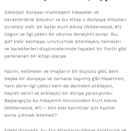
Edebiyat dünyası muhteşem hikayeler ve
karakterlerle doludur ve bu kitap o dünyaya kitapları
ücretsiz indir bir katkı Kurt Adına (Wilderwood, #1)
özgün ve ilgi çekici bir okuma deneyimi sunar. Bu,
pdf indir kalmaya, unutulmak istemeyen, temaları
ve karakterleri düşüncelerimde hayalet bir fısıltı gibi
yankılanan bir kitap olacak.
Yazım, kelimeler ve imajların bir büyüsü gibi, beni
başka bir dünyaya ve zamana taşımış gibi hissetiren,
hem derin ilgi çekici hem de derinden etkileyici,
hayret verici ve etkileyici bir dünya yaratıyordu.
Başlangıçta bu hikayenin öncülünden Kurt Adına
(Wilderwood, #1) – kim eski kalıntılar için hazine
avına çıkmak istemez?
Edebi dünyada, bu tür kitapların hikaye anlatıcılık ve