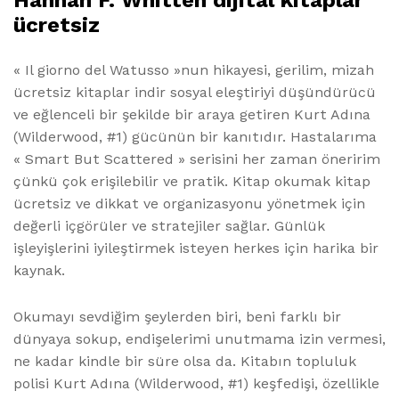
Hannah F. Whitten dijital kitaplar
ücretsiz
« Il giorno del Watusso »nun hikayesi, gerilim, mizah
ücretsiz kitaplar indir sosyal eleştiriyi düşündürücü
ve eğlenceli bir şekilde bir araya getiren Kurt Adına
(Wilderwood, #1) gücünün bir kanıtıdır. Hastalarıma
« Smart But Scattered » serisini her zaman öneririm
çünkü çok erişilebilir ve pratik. Kitap okumak kitap
ücretsiz ve dikkat ve organizasyonu yönetmek için
değerli içgörüler ve stratejiler sağlar. Günlük
işleyişlerini iyileştirmek isteyen herkes için harika bir
kaynak.
Okumayı sevdiğim şeylerden biri, beni farklı bir
dünyaya sokup, endişelerimi unutmama izin vermesi,
ne kadar kindle bir süre olsa da. Kitabın topluluk
polisi Kurt Adına (Wilderwood, #1) keşfedişi, özellikle