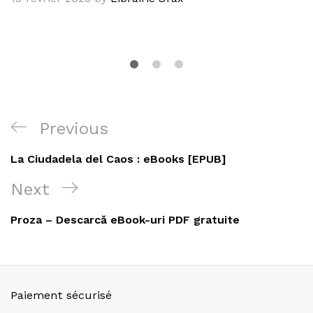
Navigation
Previous
Previous
de
Post
La Ciudadela del Caos : eBooks [EPUB]
l’article
Next
Next
Post
Proza – Descarcă eBook-uri PDF gratuite
Paiement sécurisé