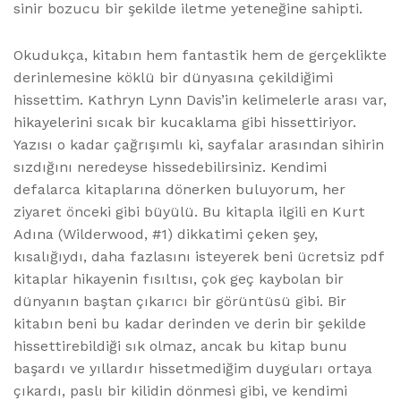
sinir bozucu bir şekilde iletme yeteneğine sahipti.
Okudukça, kitabın hem fantastik hem de gerçeklikte
derinlemesine köklü bir dünyasına çekildiğimi
hissettim. Kathryn Lynn Davis’in kelimelerle arası var,
hikayelerini sıcak bir kucaklama gibi hissettiriyor.
Yazısı o kadar çağrışımlı ki, sayfalar arasından sihirin
sızdığını neredeyse hissedebilirsiniz. Kendimi
defalarca kitaplarına dönerken buluyorum, her
ziyaret önceki gibi büyülü. Bu kitapla ilgili en Kurt
Adına (Wilderwood, #1) dikkatimi çeken şey,
kısalığıydı, daha fazlasını isteyerek beni ücretsiz pdf
kitaplar hikayenin fısıltısı, çok geç kaybolan bir
dünyanın baştan çıkarıcı bir görüntüsü gibi. Bir
kitabın beni bu kadar derinden ve derin bir şekilde
hissettirebildiği sık olmaz, ancak bu kitap bunu
başardı ve yıllardır hissetmediğim duyguları ortaya
çıkardı, paslı bir kilidin dönmesi gibi, ve kendimi