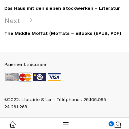
de
Post
Das Haus mit den sieben Stockwerken – Literatur
l’article
Next
Next
Post
The Middle Moffat (Moffats – eBooks (EPUB, PDF)
Paiement sécurisé
©2022. Librairie Sfax - Téléphone : 25.105.095 -
24.261.268
0