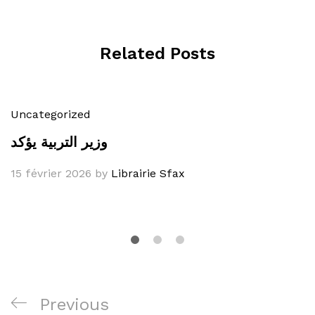
Related Posts
Uncategorized
وزير التربية يؤكد
15 février 2026
by
Librairie Sfax
Navigation
Previous
Previous