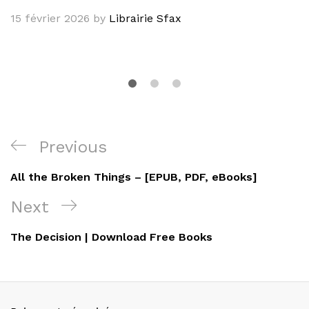
15 février 2026
by
Librairie Sfax
Navigation
Previous
Previous
de
Post
All the Broken Things – [EPUB, PDF, eBooks]
l’article
Next
Next
Post
The Decision | Download Free Books