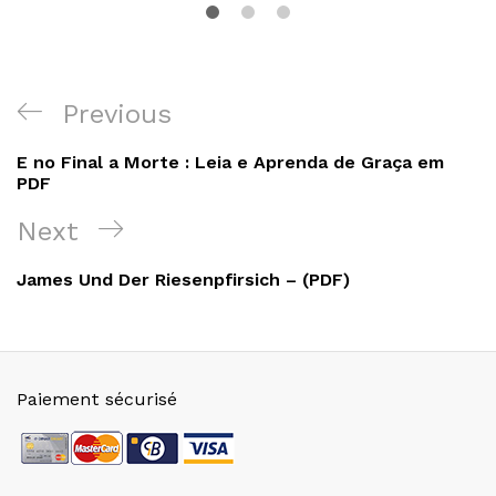
Navigation
Previous
Previous
de
Post
E no Final a Morte : Leia e Aprenda de Graça em
l’article
PDF
Next
Next
Post
James Und Der Riesenpfirsich – (PDF)
Paiement sécurisé