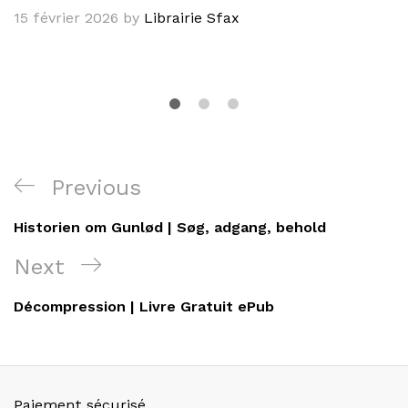
15 février 2026
by
Librairie Sfax
Navigation
Previous
Previous
de
Post
Historien om Gunlød | Søg, adgang, behold
l’article
Next
Next
Post
Décompression | Livre Gratuit ePub
Paiement sécurisé