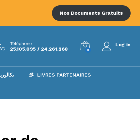
Nos Documents Gratuits
Téléphone
Log in
25.105.095 / 24.261.268
0
AC – بكالوريا
LIVRES PARTENAIRES