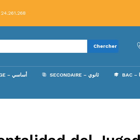
 24.261.268
Chercher
B
SECONDAIRE – ثانوي
COLLÈGE – أساسي