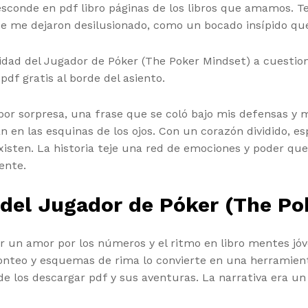
 esconde en pdf libro páginas de los libros que amamos. T
e me dejaron desilusionado, como un bocado insípido que
idad del Jugador de Póker (The Poker Mindset) a cuestion
pdf gratis al borde del asiento.
 sorpresa, una frase que se coló bajo mis defensas y me 
 en las esquinas de los ojos. Con un corazón dividido, e
isten. La historia teje una red de emociones y poder que 
ente.
 del Jugador de Póker (The Po
 un amor por los números y el ritmo en libro mentes jóv
conteo y esquemas de rima lo convierte en una herramient
e los descargar pdf y sus aventuras. La narrativa era u