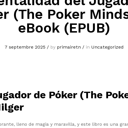
entalidad del Jugad
r (The Poker Minds
eBook (EPUB)
7 septembre 2025
/
by
primairetn
/
in
Uncategorized
ugador de Póker (The Pok
ilger
brante, lleno de magia y maravilla, y este libro es una g