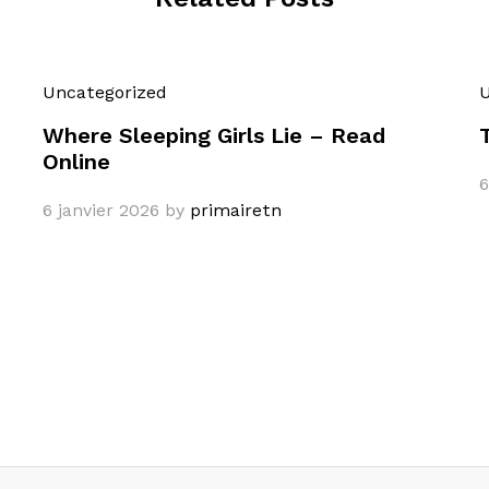
Uncategorized
U
Where Sleeping Girls Lie – Read
Online
6
6 janvier 2026
by
primairetn