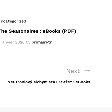
ncategorized
The Seasonaires : eBooks (PDF)
 janvier 2026
by
primairetn
Next
Next
Post
Neutroniový alchymista II: Střet : eBooks