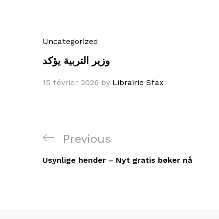
Uncategorized
وزير التربية يؤكد
15 février 2026
by
Librairie Sfax
Navigation
Previous
Previous
de
Post
Usynlige hender – Nyt gratis bøker nå
l’article