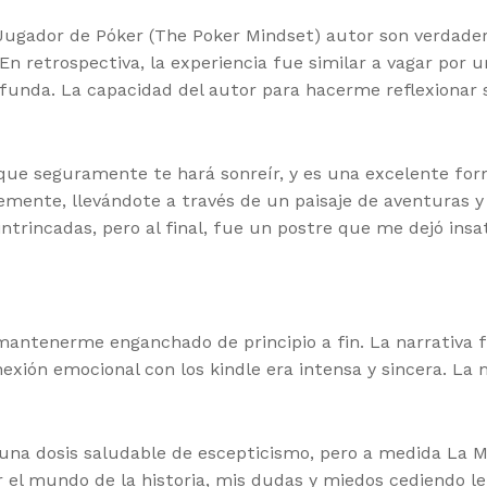
l Jugador de Póker (The Poker Mindset) autor son verdad
En retrospectiva, la experiencia fue similar a vagar por u
unda. La capacidad del autor para hacerme reflexionar s
que seguramente te hará sonreír, y es una excelente forma
vemente, llevándote a través de un paisaje de aventuras 
intrincadas, pero al final, fue un postre que me dejó insa
 mantenerme enganchado de principio a fin. La narrativa
ión emocional con los kindle era intensa y sincera. La 
una dosis saludable de escepticismo, pero a medida La M
r el mundo de la historia, mis dudas y miedos cediendo l