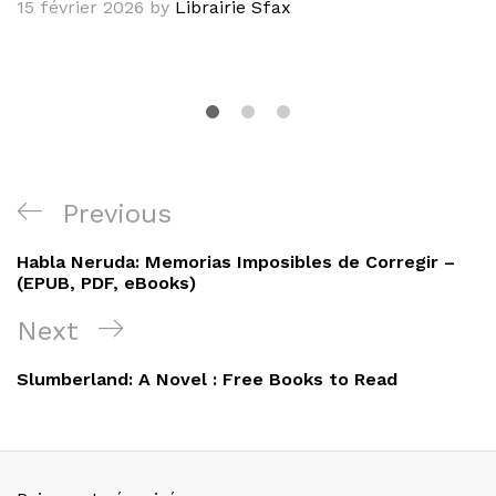
15 février 2026
by
Librairie Sfax
Navigation
Previous
Previous
de
Post
Habla Neruda: Memorias Imposibles de Corregir –
l’article
(EPUB, PDF, eBooks)
Next
Next
Post
Slumberland: A Novel : Free Books to Read