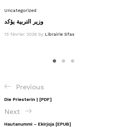
Uncategorized
وزير التربية يؤكد
15 février 2026
by
Librairie Sfax
Navigation
Previous
Previous
de
Post
Die Priesterin | [PDF]
l’article
Next
Next
Post
Hautanummi – Ekirjoja [EPUB]