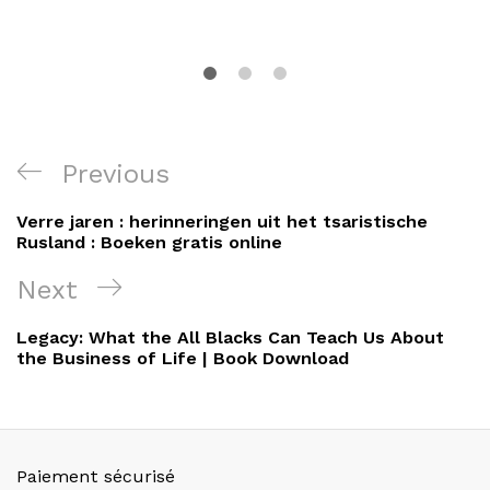
Navigation
Previous
Previous
de
Post
Verre jaren : herinneringen uit het tsaristische
l’article
Rusland : Boeken gratis online
Next
Next
Post
Legacy: What the All Blacks Can Teach Us About
the Business of Life | Book Download
Paiement sécurisé