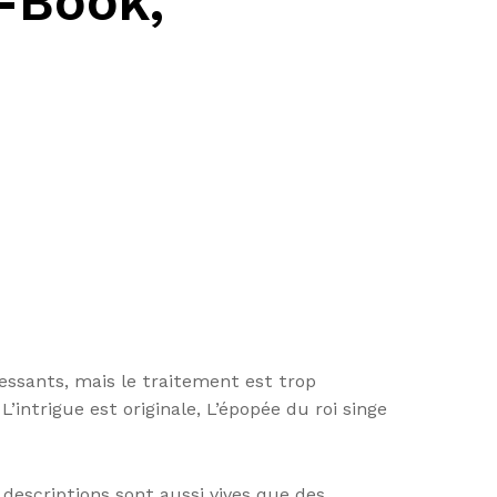
E-Book,
essants, mais le traitement est trop
’intrigue est originale, L’épopée du roi singe
 descriptions sont aussi vives que des