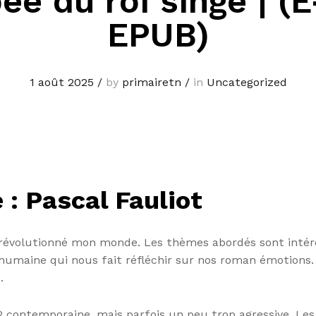
ée du roi singe | (
EPUB)
1 août 2025
/
by
primairetn
/
in
Uncategorized
 : Pascal Fauliot
as révolutionné mon monde. Les thèmes abordés sont intér
 humaine qui nous fait réfléchir sur nos roman émotions. L
.
b2 contemporaine, mais parfois un peu trop agressive. Les