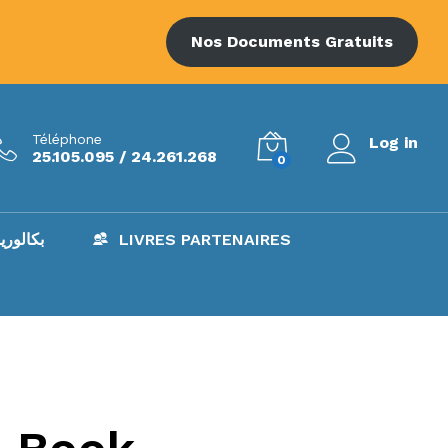
Nos Documents Gratuits
Téléphone
Log in
25.105.095 / 24.261.268
0
AC – بكالوريا
LIVRES PARTENAIRES