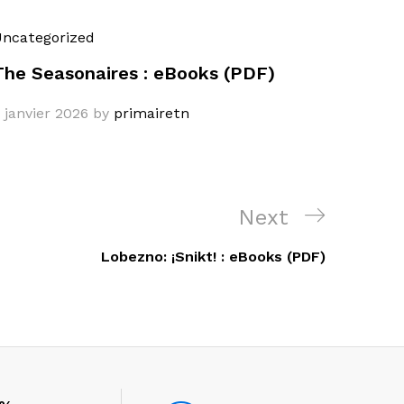
ncategorized
The Seasonaires : eBooks (PDF)
 janvier 2026
by
primairetn
Next
Next
Post
Lobezno: ¡Snikt! : eBooks (PDF)