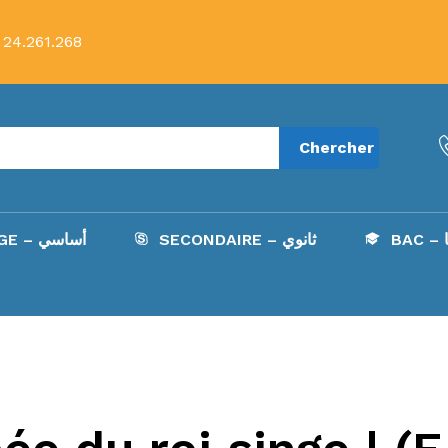
 24.261.268
Chercher
B
SECONDAIRE – ثانوي
COLLÈGE – أساسي