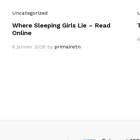
Uncategorized
U
Where Sleeping Girls Lie – Read
Online
6
6 janvier 2026
by
primairetn