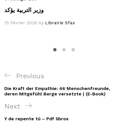
وزير التربية يؤكد
15 février 2026
by
Librairie Sfax
Navigation
Previous
Previous
de
Post
Die Kraft der Empathie: 46 Menschenfreunde,
l’article
deren Mitgefühl Berge versetzte | (E-Book)
Next
Next
Post
Y de repente tú – Pdf libros